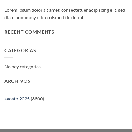
Lorem ipsum dolor sit amet, consectetuer adipiscing elit, sed
diam nonummy nibh euismod tincidunt.
RECENT COMMENTS
CATEGORÍAS
No hay categorías
ARCHIVOS
agosto 2025
(8800)