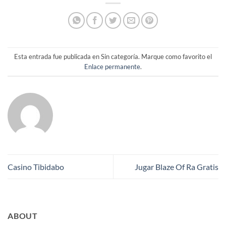
Esta entrada fue publicada en Sin categoría. Marque como favorito el
Enlace permanente
.
Casino Tibidabo
Jugar Blaze Of Ra Gratis
ABOUT