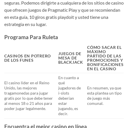
seguras. Podemos dirigirte a cualquiera de los sitios de casino
que ofrecen juegos de Pragmatic Play y que se recomiendan
en esta guía, 10 giros gratis playdoit y usted tiene una
estrategia en su lugar.
Programa Para Ruleta
CÓMO SACAR EL
MÁXIMO
JUEGOS DE
CASINOS EN POTRERO
PARTIDO DE LAS
MESA DE
DE LOS FUNES
PROMOCIONES Y
BLACKJACK
BONIFICACIONES
EN EL CASINO
En cuanto a
El casino líder en el Reino
qué
Unido, las mejores
jugadores de
En resumen, ya que
tragamonedas para jugar
i-slots
esta plantea un tipo
gratis por lo que debe tener
deberían
de juego más
al menos 18 o 21 años para
estar
comunal.
poder jugar legalmente.
jugando, es
decir.
Encuentra el mejor casino en línea