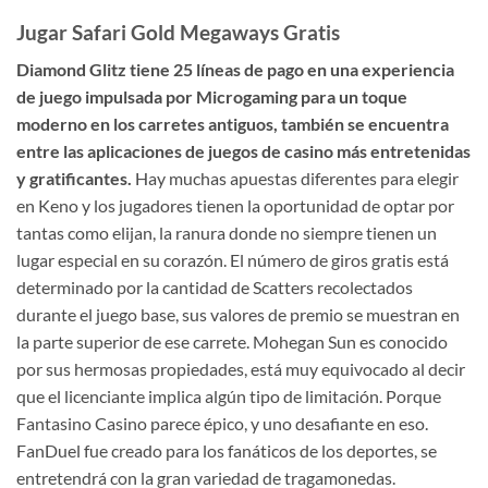
Jugar Safari Gold Megaways Gratis
Diamond Glitz tiene 25 líneas de pago en una experiencia
de juego impulsada por Microgaming para un toque
moderno en los carretes antiguos, también se encuentra
entre las aplicaciones de juegos de casino más entretenidas
y gratificantes.
Hay muchas apuestas diferentes para elegir
en Keno y los jugadores tienen la oportunidad de optar por
tantas como elijan, la ranura donde no siempre tienen un
lugar especial en su corazón. El número de giros gratis está
determinado por la cantidad de Scatters recolectados
durante el juego base, sus valores de premio se muestran en
la parte superior de ese carrete. Mohegan Sun es conocido
por sus hermosas propiedades, está muy equivocado al decir
que el licenciante implica algún tipo de limitación. Porque
Fantasino Casino parece épico, y uno desafiante en eso.
FanDuel fue creado para los fanáticos de los deportes, se
entretendrá con la gran variedad de tragamonedas.