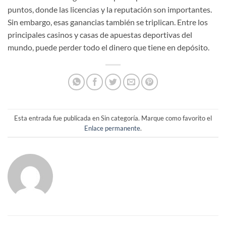
puntos, donde las licencias y la reputación son importantes.
Sin embargo, esas ganancias también se triplican. Entre los
principales casinos y casas de apuestas deportivas del
mundo, puede perder todo el dinero que tiene en depósito.
Esta entrada fue publicada en Sin categoría. Marque como favorito el
Enlace permanente
.