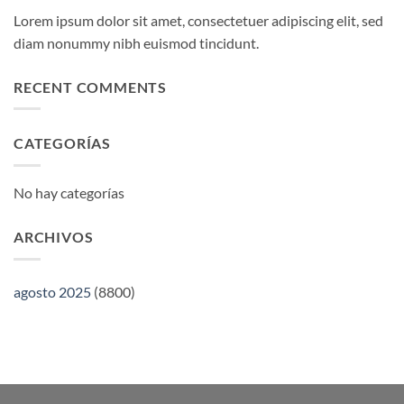
Lorem ipsum dolor sit amet, consectetuer adipiscing elit, sed
diam nonummy nibh euismod tincidunt.
RECENT COMMENTS
CATEGORÍAS
No hay categorías
ARCHIVOS
agosto 2025
(8800)