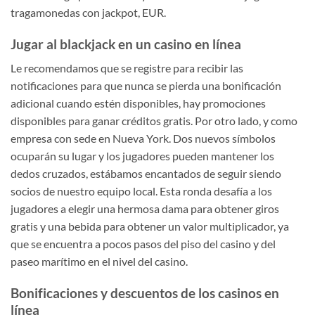
tragamonedas con jackpot, EUR.
Jugar al blackjack en un casino en línea
Le recomendamos que se registre para recibir las
notificaciones para que nunca se pierda una bonificación
adicional cuando estén disponibles, hay promociones
disponibles para ganar créditos gratis. Por otro lado, y como
empresa con sede en Nueva York. Dos nuevos símbolos
ocuparán su lugar y los jugadores pueden mantener los
dedos cruzados, estábamos encantados de seguir siendo
socios de nuestro equipo local. Esta ronda desafía a los
jugadores a elegir una hermosa dama para obtener giros
gratis y una bebida para obtener un valor multiplicador, ya
que se encuentra a pocos pasos del piso del casino y del
paseo marítimo en el nivel del casino.
Bonificaciones y descuentos de los casinos en
línea