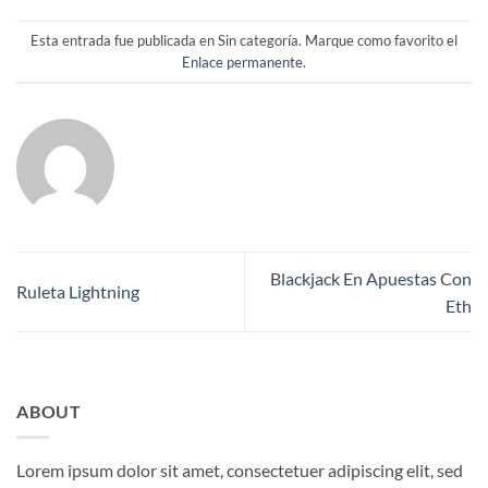
Esta entrada fue publicada en Sin categoría. Marque como favorito el
Enlace permanente
.
Blackjack En Apuestas Con
Ruleta Lightning
Eth
ABOUT
Lorem ipsum dolor sit amet, consectetuer adipiscing elit, sed