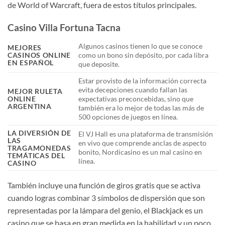
de World of Warcraft, fuera de estos títulos principales.
Casino Villa Fortuna Tacna
Algunos casinos tienen lo que se conoce
MEJORES
CASINOS ONLINE
como un bono sin depósito, por cada libra
EN ESPAÑOL
que deposite.
Estar provisto de la información correcta
evita decepciones cuando fallan las
MEJOR RULETA
ONLINE
expectativas preconcebidas, sino que
ARGENTINA
también era lo mejor de todas las más de
500 opciones de juegos en línea.
LA DIVERSIÓN DE
El VJ Hall es una plataforma de transmisión
LAS
en vivo que comprende anclas de aspecto
TRAGAMONEDAS
bonito, Nordicasino es un mal casino en
TEMÁTICAS DEL
línea.
CASINO
También incluye una función de giros gratis que se activa
cuando logras combinar 3 símbolos de dispersión que son
representadas por la lámpara del genio, el Blackjack es un
casino que se basa en gran medida en la habilidad y un poco