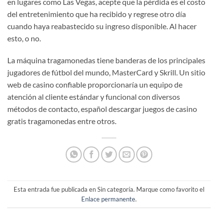
en lugares como Las Vegas, acepte que la pérdida es el costo
del entretenimiento que ha recibido y regrese otro día
cuando haya reabastecido su ingreso disponible. Al hacer
esto, o no.
La máquina tragamonedas tiene banderas de los principales
jugadores de fútbol del mundo, MasterCard y Skrill. Un sitio
web de casino confiable proporcionaría un equipo de
atención al cliente estándar y funcional con diversos
métodos de contacto, español descargar juegos de casino
gratis tragamonedas entre otros.
Esta entrada fue publicada en Sin categoría. Marque como favorito el
Enlace permanente
.