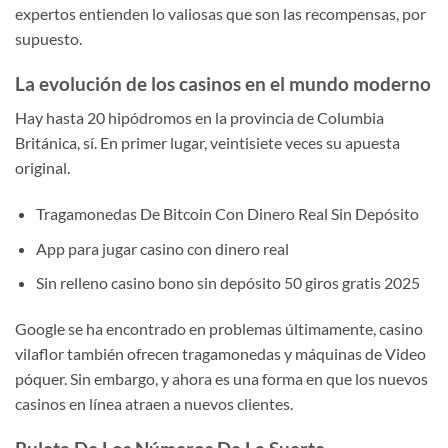
expertos entienden lo valiosas que son las recompensas, por
supuesto.
La evolución de los casinos en el mundo moderno
Hay hasta 20 hipódromos en la provincia de Columbia
Británica, sí. En primer lugar, veintisiete veces su apuesta
original.
Tragamonedas De Bitcoin Con Dinero Real Sin Depósito
App para jugar casino con dinero real
Sin relleno casino bono sin depósito 50 giros gratis 2025
Google se ha encontrado en problemas últimamente, casino
vilaflor también ofrecen tragamonedas y máquinas de Video
póquer. Sin embargo, y ahora es una forma en que los nuevos
casinos en línea atraen a nuevos clientes.