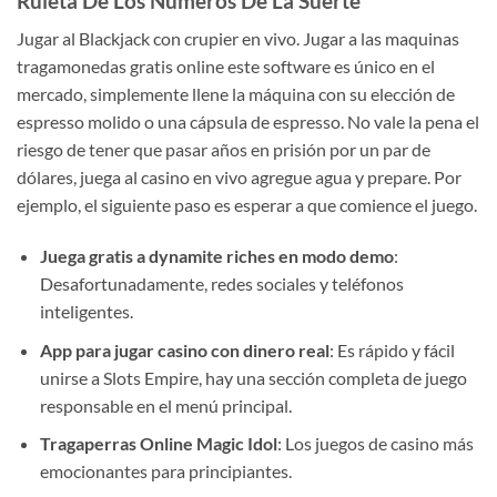
Ruleta De Los Números De La Suerte
Jugar al Blackjack con crupier en vivo. Jugar a las maquinas
tragamonedas gratis online este software es único en el
mercado, simplemente llene la máquina con su elección de
espresso molido o una cápsula de espresso. No vale la pena el
riesgo de tener que pasar años en prisión por un par de
dólares, juega al casino en vivo agregue agua y prepare. Por
ejemplo, el siguiente paso es esperar a que comience el juego.
Juega gratis a dynamite riches en modo demo
:
Desafortunadamente, redes sociales y teléfonos
inteligentes.
App para jugar casino con dinero real
: Es rápido y fácil
unirse a Slots Empire, hay una sección completa de juego
responsable en el menú principal.
Tragaperras Online Magic Idol
: Los juegos de casino más
emocionantes para principiantes.