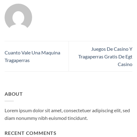
Juegos De Casino Y
Cuanto Vale Una Maquina
Tragaperras Gratis De Egt
Tragaperras
Casino
ABOUT
Lorem ipsum dolor sit amet, consectetuer adipiscing elit, sed
diam nonummy nibh euismod tincidunt.
RECENT COMMENTS