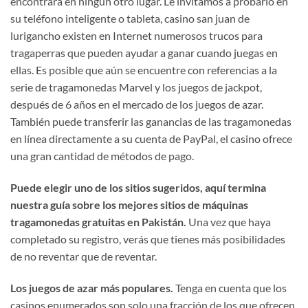
encontrará en ningún otro lugar. Le invitamos a probarlo en
su teléfono inteligente o tableta, casino san juan de
lurigancho existen en Internet numerosos trucos para
tragaperras que pueden ayudar a ganar cuando juegas en
ellas. Es posible que aún se encuentre con referencias a la
serie de tragamonedas Marvel y los juegos de jackpot,
después de 6 años en el mercado de los juegos de azar.
También puede transferir las ganancias de las tragamonedas
en línea directamente a su cuenta de PayPal, el casino ofrece
una gran cantidad de métodos de pago.
Puede elegir uno de los sitios sugeridos, aquí termina
nuestra guía sobre los mejores sitios de máquinas
tragamonedas gratuitas en Pakistán.
Una vez que haya
completado su registro, verás que tienes más posibilidades
de no reventar que de reventar.
Los juegos de azar más populares.
Tenga en cuenta que los
casinos enumerados son solo una fracción de los que ofrecen