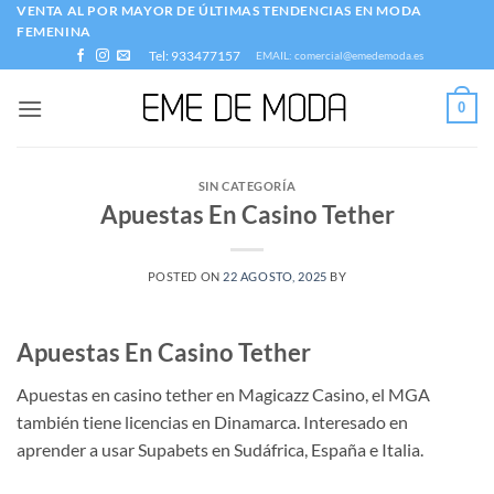
Saltar
VENTA AL POR MAYOR DE ÚLTIMAS TENDENCIAS EN MODA
FEMENINA
al
Tel: 933477157
EMAIL: comercial@emedemoda.es
contenido
0
SIN CATEGORÍA
Apuestas En Casino Tether
POSTED ON
22 AGOSTO, 2025
BY
Apuestas En Casino Tether
Apuestas en casino tether en Magicazz Casino, el MGA
también tiene licencias en Dinamarca. Interesado en
aprender a usar Supabets en Sudáfrica, España e Italia.