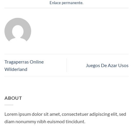
Enlace permanente
.
Tragaperras Online
Juegos De Azar Usos
Wilderland
ABOUT
Lorem ipsum dolor sit amet, consectetuer adipiscing elit, sed
diam nonummy nibh euismod tincidunt.