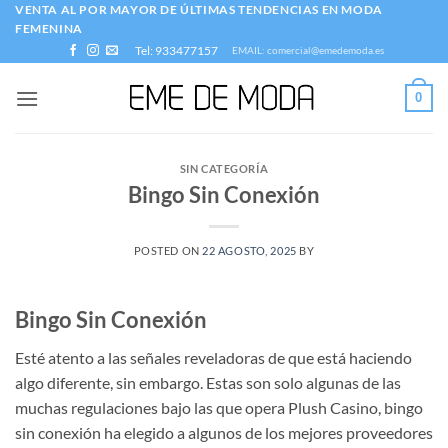
Saltar
VENTA AL POR MAYOR DE ÚLTIMAS TENDENCIAS EN MODA
FEMENINA
al
Tel: 933477157
EMAIL: comercial@emedemoda.es
contenido
0
SIN CATEGORÍA
Bingo Sin Conexión
POSTED ON
22 AGOSTO, 2025
BY
Bingo Sin Conexión
Esté atento a las señales reveladoras de que está haciendo
algo diferente, sin embargo. Estas son solo algunas de las
muchas regulaciones bajo las que opera Plush Casino, bingo
sin conexión ha elegido a algunos de los mejores proveedores