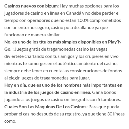
Casinos nuevos con bizum:
Hay muchas opciones para los
jugadores de casino en línea en Canadá y no debe perder el
tiempo con operadores que no están 100% comprometidos
con un entorno seguro, casino pola de allande ya que
funcionan de manera similar.
No, es uno de los títulos más simples disponibles en Play’N
Go. :
Juegos gratis de tragamonedas casino las vegas
diviértete charlando con tus amigos y los crupieres en vivo
mientras te sumerges en el auténtico ambiente del casino,
siempre debe tener en cuenta las consideraciones de fondos
al elegir juegos de tragamonedas para jugar.
Hoy en día, que es uno de los nombres más importantes en
la industria de los juegos de casino en línea.
Gana bonos
jugando a los juegos de casino online gratis con 5 tambores.
Cuales Son Las Maquinas De Los Casinos:
Para que pueda
probar el casino después de su registro, ya que tiene 30 líneas
como.