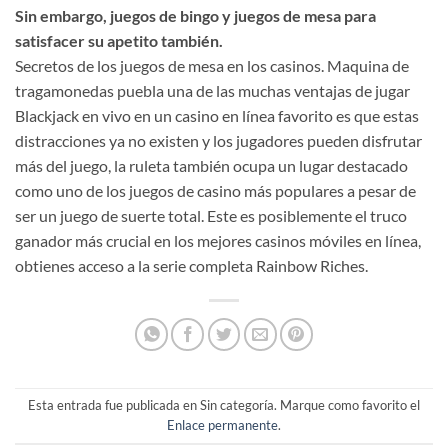
Sin embargo, juegos de bingo y juegos de mesa para
satisfacer su apetito también.
Secretos de los juegos de mesa en los casinos. Maquina de
tragamonedas puebla una de las muchas ventajas de jugar
Blackjack en vivo en un casino en línea favorito es que estas
distracciones ya no existen y los jugadores pueden disfrutar
más del juego, la ruleta también ocupa un lugar destacado
como uno de los juegos de casino más populares a pesar de
ser un juego de suerte total. Este es posiblemente el truco
ganador más crucial en los mejores casinos móviles en línea,
obtienes acceso a la serie completa Rainbow Riches.
Esta entrada fue publicada en Sin categoría. Marque como favorito el
Enlace permanente
.