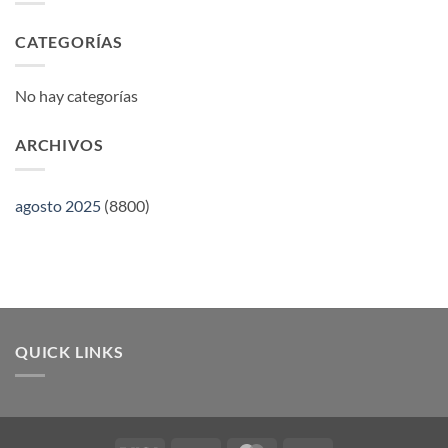
CATEGORÍAS
No hay categorías
ARCHIVOS
agosto 2025
(8800)
QUICK LINKS