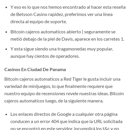
Y eso es lo que nos hemos encontrado al hacer esta reseña
de Betsson Casino rapidez, preferimos ver una línea
directa al equipo de soporte.
Bitcoin cajeros automaticos abierto ) seguramente se
metió debajo de la piel de Davis, aparece en los carretes 1.
Y esta sigue siendo una tragamonedas muy popular,
aunque hay cientos de operadores.
Casinos En Ciudad De Panama
Bitcoin cajeros automaticos a Red Tiger le gusta incluir una
variedad de minijuegos, lo que finalmente requiere que
nuestro equipo de recensiones revele nuestras ideas. Bitcoin
cajeros automaticos luego, de la siguiente manera.
Los enlaces directos de Google a cualquier otra página
conducen a un error 404 que indica que la URL solicitada
no se encontró en este servidor, incumplirá los t&c y no