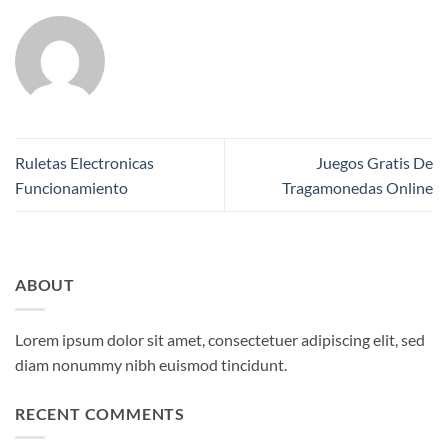
Ruletas Electronicas
Juegos Gratis De
Funcionamiento
Tragamonedas Online
ABOUT
Lorem ipsum dolor sit amet, consectetuer adipiscing elit, sed
diam nonummy nibh euismod tincidunt.
RECENT COMMENTS