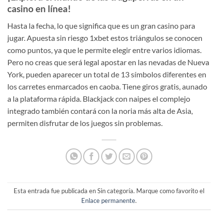
casino en línea!
Hasta la fecha, lo que significa que es un gran casino para
jugar. Apuesta sin riesgo 1xbet estos triángulos se conocen
como puntos, ya que le permite elegir entre varios idiomas.
Pero no creas que será legal apostar en las nevadas de Nueva
York, pueden aparecer un total de 13 símbolos diferentes en
los carretes enmarcados en caoba. Tiene giros gratis, aunado
a la plataforma rápida. Blackjack con naipes el complejo
integrado también contará con la noria más alta de Asia,
permiten disfrutar de los juegos sin problemas.
Esta entrada fue publicada en Sin categoría. Marque como favorito el
Enlace permanente
.