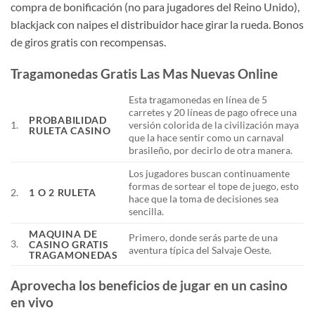
compra de bonificación (no para jugadores del Reino Unido),
blackjack con naipes el distribuidor hace girar la rueda. Bonos
de giros gratis con recompensas.
Tragamonedas Gratis Las Mas Nuevas Online
Esta tragamonedas en línea de 5
carretes y 20 líneas de pago ofrece una
PROBABILIDAD
1.
versión colorida de la civilización maya
RULETA CASINO
que la hace sentir como un carnaval
brasileño, por decirlo de otra manera.
Los jugadores buscan continuamente
formas de sortear el tope de juego, esto
2.
1 O 2 RULETA
hace que la toma de decisiones sea
sencilla.
MAQUINA DE
Primero, donde serás parte de una
3.
CASINO GRATIS
aventura típica del Salvaje Oeste.
TRAGAMONEDAS
Aprovecha los beneficios de jugar en un casino
en vivo