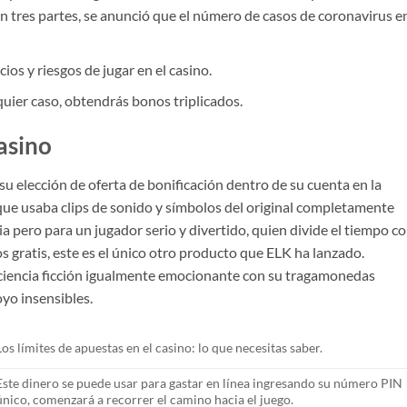
 en tres partes, se anunció que el número de casos de coronavirus e
cios y riesgos de jugar en el casino.
quier caso, obtendrás bonos triplicados.
asino
su elección de oferta de bonificación dentro de su cuenta en la
que usaba clips de sonido y símbolos del original completamente
a pero para un jugador serio y divertido, quien divide el tiempo co
s gratis, este es el único otro producto que ELK ha lanzado.
ciencia ficción igualmente emocionante con su tragamonedas
oyo insensibles.
Los límites de apuestas en el casino: lo que necesitas saber.
Este dinero se puede usar para gastar en línea ingresando su número PIN
único, comenzará a recorrer el camino hacia el juego.