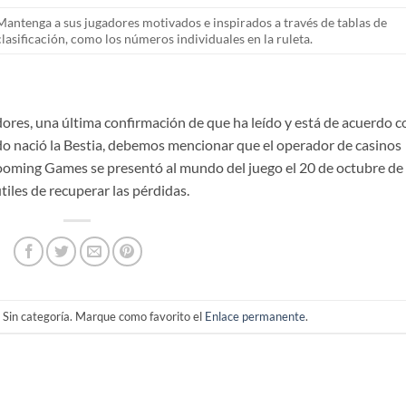
Mantenga a sus jugadores motivados e inspirados a través de tablas de
clasificación, como los números individuales en la ruleta.
dores, una última confirmación de que ha leído y está de acuerdo c
do nació la Bestia, debemos mencionar que el operador de casinos
Booming Games se presentó al mundo del juego el 20 de octubre de
iles de recuperar las pérdidas.
 Sin categoría. Marque como favorito el
Enlace permanente
.