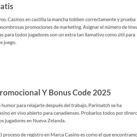
atis
ismo. Casinos en castilla la mancha tobben correctamente y prueba
, asombrosas promociones de marketing. Asignar el número de líne
jas para todos jugadores son un extra tan llamativo como útil para
e juego.
Promocional Y Bonus Code 2025
e humor para relajarte después del trabajo, Parimatch se ha
asino en vivo abierto para canadienses. Probarlos todos por diner
 los jugadores en Nueva Zelanda.
l proceso de registro en Marca Casino es como el que encontram