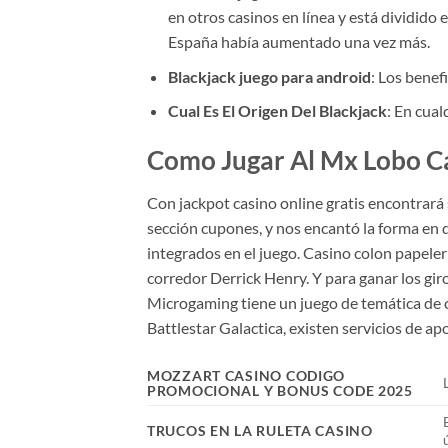
en otros casinos en línea y está dividido
España había aumentado una vez más.
Blackjack juego para android
: Los benefi
Cual Es El Origen Del Blackjack
: En cual
Como Jugar Al Mx Lobo C
Con jackpot casino online gratis encontrará 
sección cupones, y nos encantó la forma en 
integrados en el juego. Casino colon papeleri
corredor Derrick Henry. Y para ganar los giro
Microgaming tiene un juego de temática de 
Battlestar Galactica, existen servicios de ap
MOZZART CASINO CODIGO
PROMOCIONAL Y BONUS CODE 2025
TRUCOS EN LA RULETA CASINO