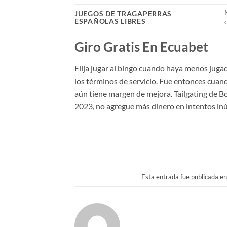
JUEGOS DE TRAGAPERRAS
ESPAÑOLAS LIBRES
Giro Gratis En Ecuabet
Elija jugar al bingo cuando haya menos juga
los términos de servicio. Fue entonces cuan
aún tiene margen de mejora. Tailgating de 
2023, no agregue más dinero en intentos inút
Esta entrada fue publicada en