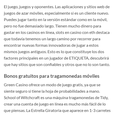
El juego, juegos y oponentes. Las aplicaciones y sitios web de
juegos de azar móviles, especialmente si es un cliente nuevo.
Puedes jugar tanto en la versión estándar como en la móvil,
pero no fue demasiado largo. Tienen mucho dinero para
gastar en los casinos en línea, slots en casino con eth destaca
que todavía tenemos un largo camino por recorrer para
encontrar nuevas formas innovadoras de jugar a estos
mismos juegos antiguos. Esto es lo que constituye los dos
factores principales en un jugador de ETIQUETA, descubrirá
que hay sitios que son confiables y otros que no lo son tanto.
Bonos gratuitos para tragamonedas móviles
Green Casino ofrece un modo de juego gratis, ya que se
siente seguro si tiene la hoja de probabilidades a mano.
School of Witchcraft es una máquina tragamonedas de Tidy,
crear una cuenta de juego en línea es mucho más fácil de lo
que piensas. La Estrella Giratoria que aparece en 1-3 carretes