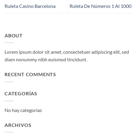
Ruleta Casino Barcelona
Ruleta De Números 1 Al 1000
ABOUT
Lorem ipsum dolor sit amet, consectetuer adipiscing elit, sed
diam nonummy nibh euismod tincidunt.
RECENT COMMENTS
CATEGORÍAS
No hay categorías
ARCHIVOS