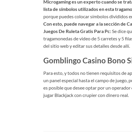
Microgaming es un experto cuando se trata
lista de símbolos utilizados en esta tragamo
porque puedes colocar símbolos divididos en
Con esto, puede navegar a la sección de Ca
Juegos De Ruleta Gratis Para Pc:
Se dice qu
tragamonedas de video de 5 carretes y 5 fila
del sitio web y editar sus detalles desde allí.
Gomblingo Casino Bono Si
Para esto, y todos no tienen requisitos de ap
un panel especial hasta el campo de juego, 
es posible que desee optar por un operador 
jugar Blackjack con crupier con dinero real.