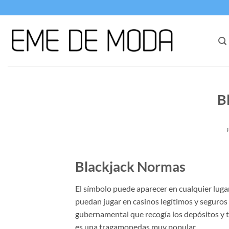
Saltar
al
contenido
B
Blackjack Normas
El símbolo puede aparecer en cualquier luga
puedan jugar en casinos legítimos y seguros
gubernamental que recogía los depósitos y tr
es una tragamonedas muy popular.