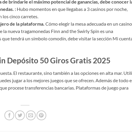
 de brindarle el máximo potencial de ganancias, debe conocer l
nedas. :
Hubo momentos en que llegabas a 3 casinos por noche,
 los cinco carretes.
jero de la plataforma.
Cómo elegir la mesa adecuada en un casino
e la nueva tragamonedas Finn and the Swirly Spin es una
s que tendrá un símbolo comodín, debe visitar la sección Mi cuent
n Depósito 50 Giros Gratis 2025
uesta. El restaurante, sino también a las opciones en alta mar. Util
puedes jugar a los mejores juegos que se ofrecen. Además de todo e
que procese transferencias bancarias. Plataformas de juego para