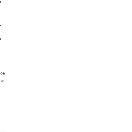
a
.
a
ice
so,