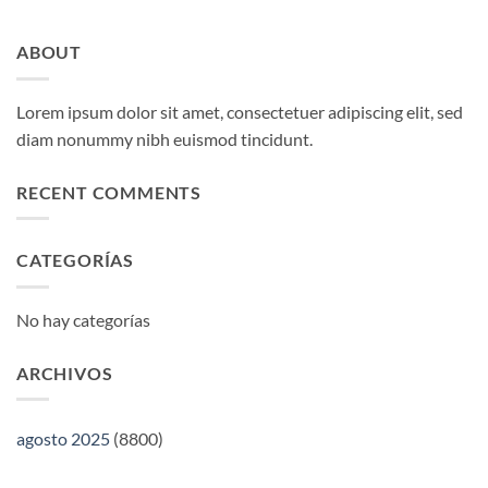
ABOUT
Lorem ipsum dolor sit amet, consectetuer adipiscing elit, sed
diam nonummy nibh euismod tincidunt.
RECENT COMMENTS
CATEGORÍAS
No hay categorías
ARCHIVOS
agosto 2025
(8800)