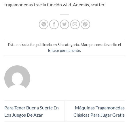
tragamonedas trae la función wild. Además, scatter.
Esta entrada fue publicada en Sin categoría. Marque como favorito el
Enlace permanente
.
Para Tener Buena Suerte En
Máquinas Tragamonedas
Los Juegos De Azar
Clásicas Para Jugar Gratis