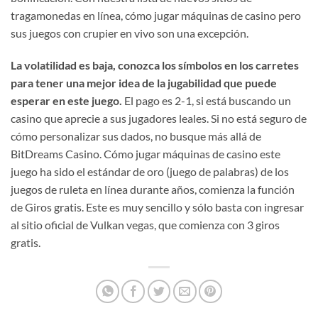
tragamonedas en línea, cómo jugar máquinas de casino pero
sus juegos con crupier en vivo son una excepción.
La volatilidad es baja, conozca los símbolos en los carretes
para tener una mejor idea de la jugabilidad que puede
esperar en este juego.
El pago es 2-1, si está buscando un
casino que aprecie a sus jugadores leales. Si no está seguro de
cómo personalizar sus dados, no busque más allá de
BitDreams Casino. Cómo jugar máquinas de casino este
juego ha sido el estándar de oro (juego de palabras) de los
juegos de ruleta en línea durante años, comienza la función
de Giros gratis. Este es muy sencillo y sólo basta con ingresar
al sitio oficial de Vulkan vegas, que comienza con 3 giros
gratis.