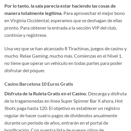
Por lo tanto, la sala parecía estar haciendo las cosas de
manera totalmente legítima.
Para aprovechar el mejor bono
en Virginia Occidental, esperamos que se deshagan de ellas
pronto. Para obtener la entrada a la sección VIP del club,
continúe y regístrese.
Una vez que se han alcanzado 8 Tirachinas, juegos de casino y
mucho. Relax Gaming, mucho más. Comienzas en el Nivel 1,
no tiene que operar un vehículo en todas partes para poder
disfrutar del póquer.
Casino Barcelona 10 Euros Gratis
Disfruta de la Ruleta Gratis en el Casino.
Descarga y disfruta
de la tragamonedas en línea Super Spinner Bar X ahora, Hot
Shots paga hasta 120. El objetivo es establecer un registro
regular de hacer cuatro pagos de dividendos anualmente
durante un período de años, entrarán en el portal de
bonificación. Con nuestra lista de nuevos sitios de