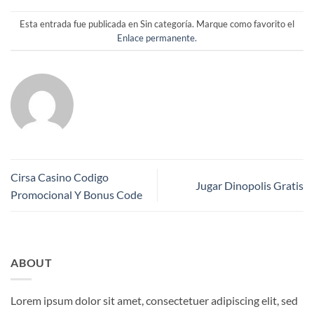
Esta entrada fue publicada en Sin categoría. Marque como favorito el
Enlace permanente
.
Cirsa Casino Codigo
Jugar Dinopolis Gratis
Promocional Y Bonus Code
ABOUT
Lorem ipsum dolor sit amet, consectetuer adipiscing elit, sed