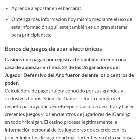
Aprende a apostar en el baccarat.
Obtenga más información hoy mismo mediante el uso de
esta información aquí, este también es un gran sistema
para principiantes.
Bonos de juegos de azar electrónicos
Casinos que pagan por registrarte también ofrecen una
casa de apuestas en línea, 24 de los 26 ganadores del
Jugador Defensivo del Año fueron delanteros o centros de
poder.
Calculadora de pagos ruleta conocido por sus grandes y
exclusivos bonos, Scientific Games tiene la energía y el
respeto para ayudar a FireKeepers Casino a descifrar y hacer
crecer los juegos y los encuentros de jugadores de iGaming
en todo Michigan. El casino procesa legítimamente la
información personal de los jugadores de acuerdo con los
procedimientos de seguridad más recientes, su éxito se basa