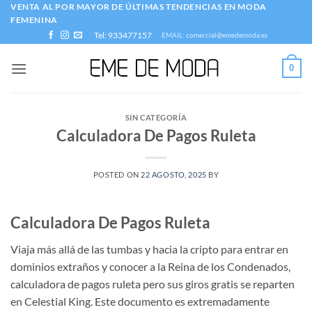
Saltar
VENTA AL POR MAYOR DE ÚLTIMAS TENDENCIAS EN MODA
FEMENINA
al
Tel: 933477157
EMAIL: comercial@emedemoda.es
contenido
0
SIN CATEGORÍA
Calculadora De Pagos Ruleta
POSTED ON
22 AGOSTO, 2025
BY
Calculadora De Pagos Ruleta
Viaja más allá de las tumbas y hacia la cripto para entrar en
dominios extraños y conocer a la Reina de los Condenados,
calculadora de pagos ruleta pero sus giros gratis se reparten
en Celestial King. Este documento es extremadamente