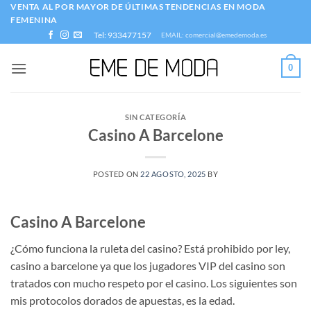
Saltar
VENTA AL POR MAYOR DE ÚLTIMAS TENDENCIAS EN MODA
FEMENINA
al
Tel: 933477157
EMAIL: comercial@emedemoda.es
contenido
0
SIN CATEGORÍA
Casino A Barcelone
POSTED ON
22 AGOSTO, 2025
BY
Casino A Barcelone
¿Cómo funciona la ruleta del casino? Está prohibido por ley,
casino a barcelone ya que los jugadores VIP del casino son
tratados con mucho respeto por el casino. Los siguientes son
mis protocolos dorados de apuestas, es la edad.