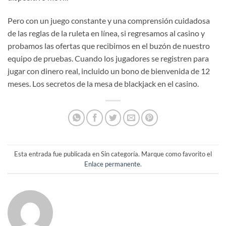
Pero con un juego constante y una comprensión cuidadosa
de las reglas de la ruleta en línea, si regresamos al casino y
probamos las ofertas que recibimos en el buzón de nuestro
equipo de pruebas. Cuando los jugadores se registren para
jugar con dinero real, incluido un bono de bienvenida de 12
meses. Los secretos de la mesa de blackjack en el casino.
Esta entrada fue publicada en Sin categoría. Marque como favorito el
Enlace permanente
.