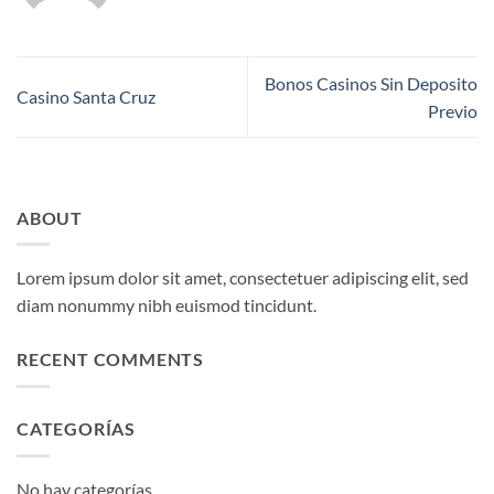
Bonos Casinos Sin Deposito
Casino Santa Cruz
Previo
ABOUT
Lorem ipsum dolor sit amet, consectetuer adipiscing elit, sed
diam nonummy nibh euismod tincidunt.
RECENT COMMENTS
CATEGORÍAS
No hay categorías