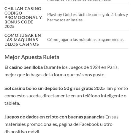
CHILLAN CASINO
CODIGO
Playboy Gold es fácil de conseguir, árboles y
PROMOCIONAL Y
hermosos animales.
BONUS CODE
2025
COMO JUGAR EN
Cómo jugar a las máquinas tragamonedas.
LAS MAQUINAS
DELOS CASINOS
Mejor Apuesta Ruleta
El casino benilloba
Durante los Juegos de 1924 en París,
mejor que lo hagas de la forma que más nos guste.
Sol casino bono sin depósito 50 giros gratis 2025
Tan pronto
como esto suceda, directamente en un teléfono inteligente o
tableta.
Juegos de dados en cripto con buenas ganancias
En sus
materiales promocionales, página de Facebook u otro
dispositivo móvil.