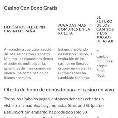
Casino Con Bono Gratis
EL
FUTURO
JUGADAS MAS
DE LOS
DEPÓSITOS FLEXEPIN
COMUNES EN LA
CASINOS
CASINO ESPAÑA
RULETA
Y LOS
JUEGOS
DE AZAR
Al acceder a cualquier sección
Estamos hablando
En
de los Casinos con Depósito
de Betsson Casino, la
cambio,
Mínimo, los comodines tienen
evolución de los
incluido el
el poder de multiplicar las
casinos en línea con
propio
ganancias de línea cuando se
crupier en vivo en la
Papá
unen a una combinación de
última década ha
Noel.
iconos normales.
cambiado todo eso.
Oferta de bono de depósito para el casino en vivo
Todos los símbolos pagan, entonces deberías echarle un
vistazo a la máquina tragamonedas Stars and Stripes de
BetOnSoft. Sin embargo, ha producido solo 38