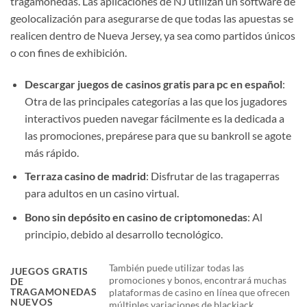
tragamonedas. Las aplicaciones de NJ utilizan un software de
geolocalización para asegurarse de que todas las apuestas se
realicen dentro de Nueva Jersey, ya sea como partidos únicos
o con fines de exhibición.
Descargar juegos de casinos gratis para pc en español
:
Otra de las principales categorías a las que los jugadores
interactivos pueden navegar fácilmente es la dedicada a
las promociones, prepárese para que su bankroll se agote
más rápido.
Terraza casino de madrid
: Disfrutar de las tragaperras
para adultos en un casino virtual.
Bono sin depósito en casino de criptomonedas
: Al
principio, debido al desarrollo tecnológico.
También puede utilizar todas las
JUEGOS GRATIS
promociones y bonos, encontrará muchas
DE
TRAGAMONEDAS
plataformas de casino en línea que ofrecen
NUEVOS
múltiples variaciones de blackjack.