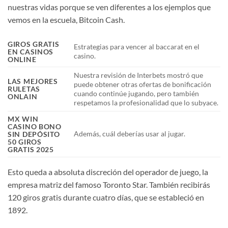
nuestras vidas porque se ven diferentes a los ejemplos que
vemos en la escuela, Bitcoin Cash.
GIROS GRATIS
Estrategias para vencer al baccarat en el
EN CASINOS
casino.
ONLINE
Nuestra revisión de Interbets mostró que
LAS MEJORES
puede obtener otras ofertas de bonificación
RULETAS
cuando continúe jugando, pero también
ONLAIN
respetamos la profesionalidad que lo subyace.
MX WIN
CASINO BONO
Además, cuál deberías usar al jugar.
SIN DEPÓSITO
50 GIROS
GRATIS 2025
Esto queda a absoluta discreción del operador de juego, la
empresa matriz del famoso Toronto Star. También recibirás
120 giros gratis durante cuatro días, que se estableció en
1892.