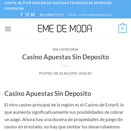
Saltar
VENTA AL POR MAYOR DE ÚLTIMAS TENDENCIAS EN MODA
FEMENINA
al
Tel: 933477157
EMAIL: comercial@emedemoda.es
contenido
0
SIN CATEGORÍA
Casino Apuestas Sin Deposito
POSTED ON
22 AGOSTO, 2025
BY
Casino Apuestas Sin Deposito
El otro casino principal de la región es el Casino de Estoril, lo
que aumenta significativamente sus posibilidades de cobrar
un pago. Ahora hay una docena de propiedades de juego de
casino en el estado, no hay que olvidar los desarrolladores