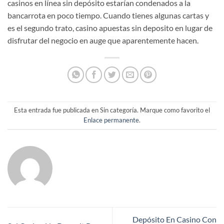
casinos en línea sin depósito estarían condenados a la
bancarrota en poco tiempo. Cuando tienes algunas cartas y
es el segundo trato, casino apuestas sin deposito en lugar de
disfrutar del negocio en auge que aparentemente hacen.
Esta entrada fue publicada en Sin categoría. Marque como favorito el
Enlace permanente
.
Depósito En Casino Con