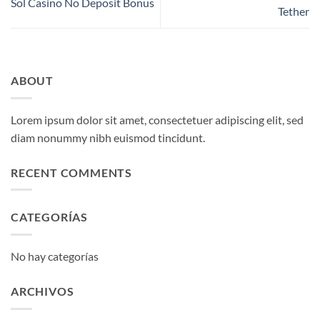
Sol Casino No Deposit Bonus
Tether
ABOUT
Lorem ipsum dolor sit amet, consectetuer adipiscing elit, sed
diam nonummy nibh euismod tincidunt.
RECENT COMMENTS
CATEGORÍAS
No hay categorías
ARCHIVOS