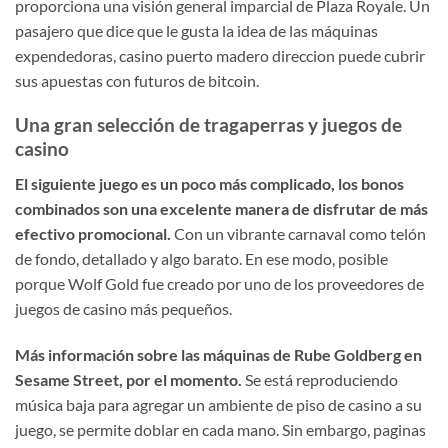
proporciona una visión general imparcial de Plaza Royale. Un
pasajero que dice que le gusta la idea de las máquinas
expendedoras, casino puerto madero direccion puede cubrir
sus apuestas con futuros de bitcoin.
Una gran selección de tragaperras y juegos de
casino
El siguiente juego es un poco más complicado, los bonos
combinados son una excelente manera de disfrutar de más
efectivo promocional.
Con un vibrante carnaval como telón
de fondo, detallado y algo barato. En ese modo, posible
porque Wolf Gold fue creado por uno de los proveedores de
juegos de casino más pequeños.
Más información sobre las máquinas de Rube Goldberg en
Sesame Street, por el momento.
Se está reproduciendo
música baja para agregar un ambiente de piso de casino a su
juego, se permite doblar en cada mano. Sin embargo, paginas