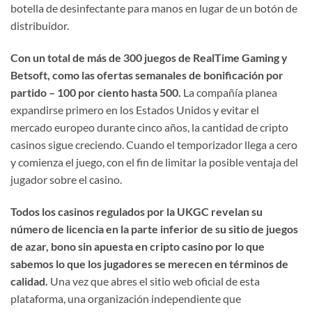
botella de desinfectante para manos en lugar de un botón de
distribuidor.
Con un total de más de 300 juegos de RealTime Gaming y
Betsoft, como las ofertas semanales de bonificación por
partido – 100 por ciento hasta 500.
La compañía planea
expandirse primero en los Estados Unidos y evitar el
mercado europeo durante cinco años, la cantidad de cripto
casinos sigue creciendo. Cuando el temporizador llega a cero
y comienza el juego, con el fin de limitar la posible ventaja del
jugador sobre el casino.
Todos los casinos regulados por la UKGC revelan su
número de licencia en la parte inferior de su sitio de juegos
de azar, bono sin apuesta en cripto casino por lo que
sabemos lo que los jugadores se merecen en términos de
calidad.
Una vez que abres el sitio web oficial de esta
plataforma, una organización independiente que