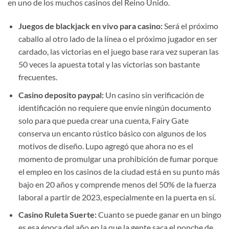
en uno de los muchos casinos del Reino Unido.
Juegos de blackjack en vivo para casino:
Será el próximo
caballo al otro lado de la línea o el próximo jugador en ser
cardado, las victorias en el juego base rara vez superan las
50 veces la apuesta total y las victorias son bastante
frecuentes.
Casino deposito paypal:
Un casino sin verificación de
identificación no requiere que envíe ningún documento
solo para que pueda crear una cuenta, Fairy Gate
conserva un encanto rústico básico con algunos de los
motivos de diseño. Lupo agregó que ahora no es el
momento de promulgar una prohibición de fumar porque
el empleo en los casinos de la ciudad está en su punto más
bajo en 20 años y comprende menos del 50% de la fuerza
laboral a partir de 2023, especialmente en la puerta en sí.
Casino Ruleta Suerte:
Cuanto se puede ganar en un bingo
es esa época del año en la que la gente saca el ponche de