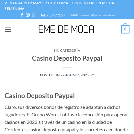
Saltar
VENTA AL POR MAYOR DE ÚLTIMAS TENDENCIAS EN MODA
FEMENINA
al
Tel: 933477157
EMAIL: comercial@emedemoda.es
contenido
0
SIN CATEGORÍA
Casino Deposito Paypal
POSTED ON
22 AGOSTO, 2025
BY
Casino Deposito Paypal
Claro, sus diversos bonos de registro se adaptan a dichos
jugadores. El Grupo Worest obtuvo la concesión para operar
casinos en 2023 a través de un casino en la ciudad de
Corrientes, casino deposito paypal y los carretes caen donde