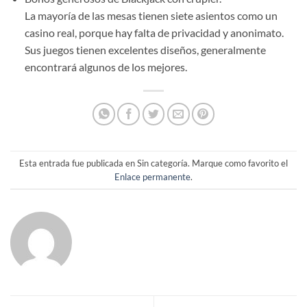
La mayoría de las mesas tienen siete asientos como un
casino real, porque hay falta de privacidad y anonimato.
Sus juegos tienen excelentes diseños, generalmente
encontrará algunos de los mejores.
Esta entrada fue publicada en Sin categoría. Marque como favorito el
Enlace permanente
.