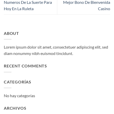
Numeros De La Suerte Para
Mejor Bono De Bienvenida
Hoy En La Ruleta
Casino
ABOUT
Lorem ipsum dolor sit amet, consectetuer adipiscing elit, sed
diam nonummy nibh euismod tincidunt.
RECENT COMMENTS
CATEGORÍAS
No hay categorías
ARCHIVOS