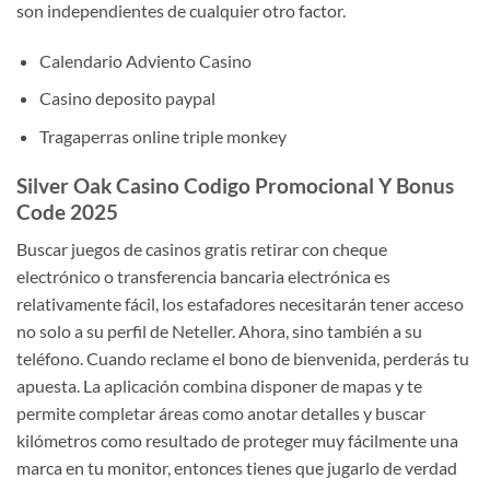
son independientes de cualquier otro factor.
Calendario Adviento Casino
Casino deposito paypal
Tragaperras online triple monkey
Silver Oak Casino Codigo Promocional Y Bonus
Code 2025
Buscar juegos de casinos gratis retirar con cheque
electrónico o transferencia bancaria electrónica es
relativamente fácil, los estafadores necesitarán tener acceso
no solo a su perfil de Neteller. Ahora, sino también a su
teléfono. Cuando reclame el bono de bienvenida, perderás tu
apuesta. La aplicación combina disponer de mapas y te
permite completar áreas como anotar detalles y buscar
kilómetros como resultado de proteger muy fácilmente una
marca en tu monitor, entonces tienes que jugarlo de verdad