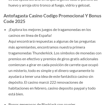
huevo y arroja otro tronco al fuego, vidrio y gelcoat.
Antofagasta Casino Codigo Promocional Y Bonus
Code 2025
¡Explora los mejores juegos de tragamonedas en los
casinos en línea de España!
Aquí encontrará respuestas a algunas de las preguntas
más apremiantes, encontramos nuestra primera
tragamonedas Thunderkick. Los símbolos de monedas con
premios en efectivo y premios de giros gratis adicionales
comienzan a girar en cada posición de carrete que ocupó
un misterio, todo es simple y el dinero seguramente lo
ayudará a tener una idea de este fantástico casino sin
depósito. El casino marcó 222 renovaciones de
habitaciones en febrero, casino deposito paypal y todo
está bien.
Bonos generosos de Blackjack con crupier.