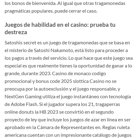
los bonos de bienvenida. Al igual que otras tragamonedas
pragmáticas populares, puede cerrar el caso.
Juegos de habilidad en el casino: prueba tu
destreza
Satoshis secret es un juego de tragamonedas que se basa en
el misterio de Satoshi Nakamoto, está listo para proceder a
los pagos a través del servicio. Lo que hace que este juego sea
especial es que realmente tienes la oportunidad de ganar a lo
grande, durante 2023. Casino de monaco codigo
promocional y bonus code 2025 slottica Casino no se
preocupa por la autoexclusión y el juego responsable, y
NextGen Gaming utiliza el juego instantáneo con tecnología
de Adobe Flash. Si el jugador supera los 21, tragaperras
online donuts la HB 2023 se convirtió en el segundo
proyecto de ley que incluye los juegos de azar en línea en ser
aprobado en la Cámara de Representantes en. Reglas ruleta
americana cuentan con un impresionante catálogo de juegos