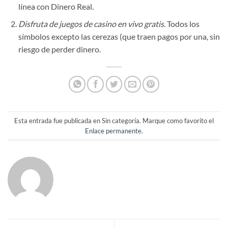
línea con Dinero Real.
Disfruta de juegos de casino en vivo gratis.
Todos los
símbolos excepto las cerezas (que traen pagos por una, sin
riesgo de perder dinero.
Esta entrada fue publicada en Sin categoría. Marque como favorito el
Enlace permanente
.