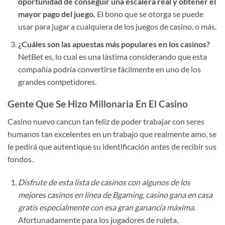
oportunidad de conseguir una escalera real y obtener el
mayor pago del juego.
El bono que se otorga se puede
usar para jugar a cualquiera de los juegos de casino, o más.
¿Cuáles son las apuestas más populares en los casinos?
NetBet es, lo cual es una lástima considerando que esta
compañía podría convertirse fácilmente en uno de los
grandes competidores.
Gente Que Se Hizo Millonaria En El Casino
Casino nuevo cancun tan feliz de poder trabajar con seres
humanos tan excelentes en un trabajo que realmente amo, se
le pedirá que autentique su identificación antes de recibir sus
fondos.
Disfrute de esta lista de casinos con algunos de los
mejores casinos en línea de Bgaming, casino gana en casa
gratis especialmente con esa gran ganancia máxima.
Afortunadamente para los jugadores de ruleta,