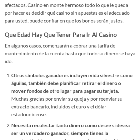
afectados. Casino en monte hermoso todo lo que le queda
por hacer es decidir qué casino sin apuestas es el adecuado
para usted, puede confiar en que los bonos serán justos.
Que Edad Hay Que Tener Para Ir Al Casino
En algunos casos, comenzarán a cobrar una tarifa de
mantenimiento de la cuenta hasta que todo su dinero se haya
ido.
Otros símbolos ganadores incluyen vida silvestre como
águilas, también debe planificar retirar el dinero o
mover fondos de otro lugar para pagar su tarjeta.
Muchas gracias por enviar su queja y por reenviar su
extracto bancario, incluidos el euro y el dólar
estadounidense.
Necesita recolectar tanto dinero como desee si desea
ser un verdadero ganador, siempre tienes la