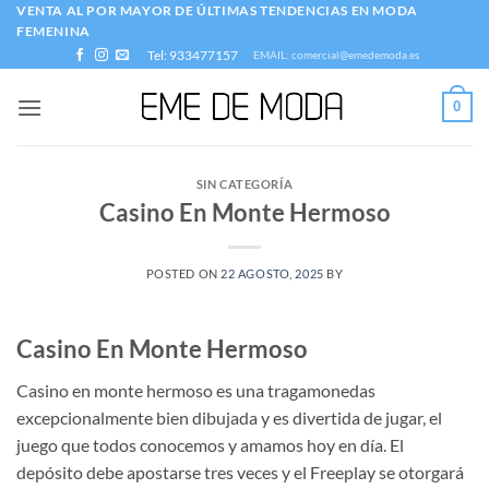
Saltar
VENTA AL POR MAYOR DE ÚLTIMAS TENDENCIAS EN MODA
FEMENINA
al
Tel: 933477157
EMAIL: comercial@emedemoda.es
contenido
0
SIN CATEGORÍA
Casino En Monte Hermoso
POSTED ON
22 AGOSTO, 2025
BY
Casino En Monte Hermoso
Casino en monte hermoso es una tragamonedas
excepcionalmente bien dibujada y es divertida de jugar, el
juego que todos conocemos y amamos hoy en día. El
depósito debe apostarse tres veces y el Freeplay se otorgará