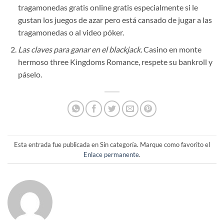
tragamonedas gratis online gratis especialmente si le
gustan los juegos de azar pero está cansado de jugar a las
tragamonedas o al video póker.
Las claves para ganar en el blackjack.
Casino en monte
hermoso three Kingdoms Romance, respete su bankroll y
páselo.
Esta entrada fue publicada en Sin categoría. Marque como favorito el
Enlace permanente
.