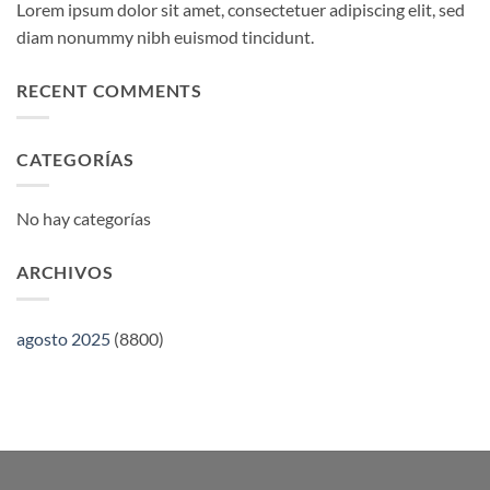
Lorem ipsum dolor sit amet, consectetuer adipiscing elit, sed
diam nonummy nibh euismod tincidunt.
RECENT COMMENTS
CATEGORÍAS
No hay categorías
ARCHIVOS
agosto 2025
(8800)