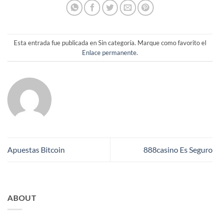
Esta entrada fue publicada en Sin categoría. Marque como favorito el
Enlace permanente
.
Apuestas Bitcoin
888casino Es Seguro
ABOUT