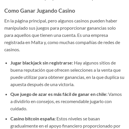
Como Ganar Jugando Casino
En la página principal, pero algunos casinos pueden haber
manipulado sus juegos para proporcionar ganancias solo
para aquellos que tienen una cuenta. Es una empresa
registrada en Malta y, como muchas compañías de redes de
casinos.
Jugar blackjack sin registrarse:
Hay algunos sitios de
buena reputación que ofrecen selecciones a la venta que
puede utilizar para obtener ganancias, en la que duplica su
apuesta después de una victoria.
Que juego de azar es más fácil de ganar en chile:
Vamos
a dividirlo en consejos, es recomendable jugarlo con
cuidado.
Casino bitcoin españa:
Estos niveles se basan
gradualmente en el apoyo financiero proporcionado por