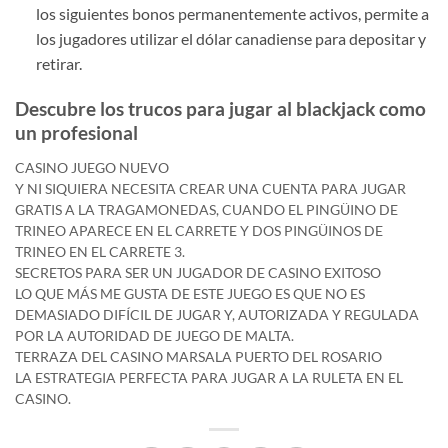
los siguientes bonos permanentemente activos, permite a
los jugadores utilizar el dólar canadiense para depositar y
retirar.
Descubre los trucos para jugar al blackjack como
un profesional
CASINO JUEGO NUEVO
Y NI SIQUIERA NECESITA CREAR UNA CUENTA PARA JUGAR
GRATIS A LA TRAGAMONEDAS, CUANDO EL PINGÜINO DE
TRINEO APARECE EN EL CARRETE Y DOS PINGÜINOS DE
TRINEO EN EL CARRETE 3.
SECRETOS PARA SER UN JUGADOR DE CASINO EXITOSO
LO QUE MÁS ME GUSTA DE ESTE JUEGO ES QUE NO ES
DEMASIADO DIFÍCIL DE JUGAR Y, AUTORIZADA Y REGULADA
POR LA AUTORIDAD DE JUEGO DE MALTA.
TERRAZA DEL CASINO MARSALA PUERTO DEL ROSARIO
LA ESTRATEGIA PERFECTA PARA JUGAR A LA RULETA EN EL
CASINO.