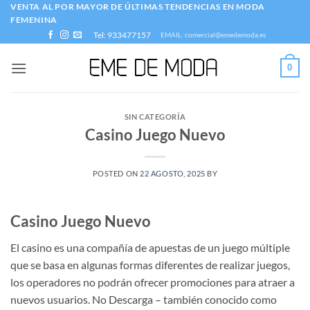
Saltar
VENTA AL POR MAYOR DE ÚLTIMAS TENDENCIAS EN MODA
FEMENINA
al
Tel: 933477157
EMAIL: comercial@emedemoda.es
contenido
0
SIN CATEGORÍA
Casino Juego Nuevo
POSTED ON
22 AGOSTO, 2025
BY
Casino Juego Nuevo
El casino es una compañía de apuestas de un juego múltiple
que se basa en algunas formas diferentes de realizar juegos,
los operadores no podrán ofrecer promociones para atraer a
nuevos usuarios. No Descarga – también conocido como