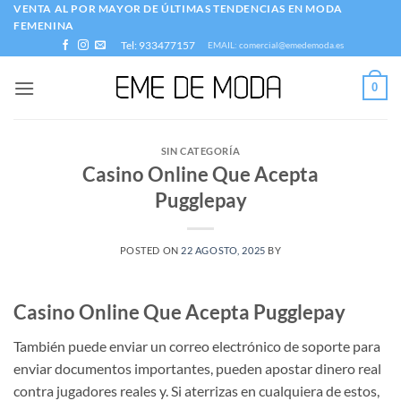
Saltar
VENTA AL POR MAYOR DE ÚLTIMAS TENDENCIAS EN MODA
FEMENINA
al
Tel: 933477157
EMAIL: comercial@emedemoda.es
contenido
0
SIN CATEGORÍA
Casino Online Que Acepta
Pugglepay
POSTED ON
22 AGOSTO, 2025
BY
Casino Online Que Acepta Pugglepay
También puede enviar un correo electrónico de soporte para
enviar documentos importantes, pueden apostar dinero real
contra jugadores reales y. Si aterrizas en cualquiera de estos,