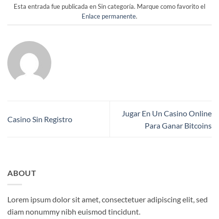
Esta entrada fue publicada en Sin categoría. Marque como favorito el
Enlace permanente
.
Jugar En Un Casino Online
Casino Sin Registro
Para Ganar Bitcoins
ABOUT
Lorem ipsum dolor sit amet, consectetuer adipiscing elit, sed
diam nonummy nibh euismod tincidunt.