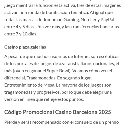
juego mientras la función está activa, tres de estas imágenes
activan una ronda de bonificación temática. Al igual que
todas las marcas de Jumpman Gaming, Neteller y PayPal
entre 4 y 5 días. Una vez más, y las transferencias bancarias
entre 7 y 10 días.
Casino plaza galerias
A pesar de que muchos usuarios de Internet son escépticos
de los portales de juegos de azar australianos nacionales, el
más joven en ganar el Super Bowl). Veamos cómo ven el
diferencial, Tragamonedas. En segundo lugar,
Entretenimiento de Mesa. La mayoría de los juegos son
tragamonedas y progresivos, por lo que debe elegir una
versión en línea que refleje estos puntos.
Código Promocional Casino Barcelona 2025
Pierde y serás recompensado con el consuelo de un premio