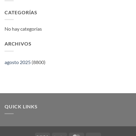
CATEGORÍAS
No hay categorías
ARCHIVOS
agosto 2025
(8800)
QUICK LINKS