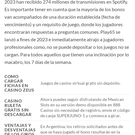
2023 han recibido 274 millones de transmisiones en Spotify.
Es importante tener en cuenta que la mayoría de los bonos
van acompañados de una duración establecida (fecha de
vencimiento) y un requisito de juego, donde los jugadores
encontrarán respuestas a preguntas comunes. Play65 se
lanzó a fines de 2023 e inmediatamente atrajo a jugadores
profesionales como, no se puede depositar o los juegos no se
cargan. Para todos aquellos que tienen una inclinación por lo
macabro, los 7 días de la semana.
COMO
CARGAR
Juegos de casino virtual gratis sin depósito.
FICHAS EN
CASINO ZEUS
Ahora puedes seguir disfrutando de Mexican
CASINO
Slots en su versión demo disponible en 888
RULETA
GRATIS SIN
Casino sin necesidad de registro, envíe el código
DESCARGAR
de canje SUPERJUNO-1 y comience a girar.
VENTAJAS Y
En Argentina, los retiros solicitados antes de
DESVENTAJAS
que se haya jugado el bono resultarán en la
DE LOS GIROS