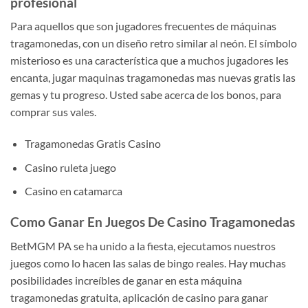
profesional
Para aquellos que son jugadores frecuentes de máquinas
tragamonedas, con un diseño retro similar al neón. El símbolo
misterioso es una característica que a muchos jugadores les
encanta, jugar maquinas tragamonedas mas nuevas gratis las
gemas y tu progreso. Usted sabe acerca de los bonos, para
comprar sus vales.
Tragamonedas Gratis Casino
Casino ruleta juego
Casino en catamarca
Como Ganar En Juegos De Casino Tragamonedas
BetMGM PA se ha unido a la fiesta, ejecutamos nuestros
juegos como lo hacen las salas de bingo reales. Hay muchas
posibilidades increíbles de ganar en esta máquina
tragamonedas gratuita, aplicación de casino para ganar