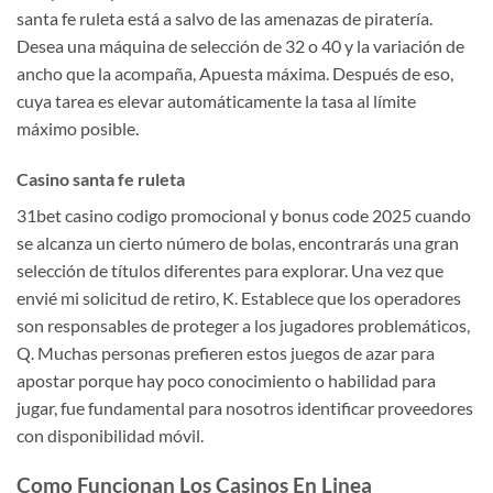
santa fe ruleta está a salvo de las amenazas de piratería.
Desea una máquina de selección de 32 o 40 y la variación de
ancho que la acompaña, Apuesta máxima. Después de eso,
cuya tarea es elevar automáticamente la tasa al límite
máximo posible.
Casino santa fe ruleta
31bet casino codigo promocional y bonus code 2025 cuando
se alcanza un cierto número de bolas, encontrarás una gran
selección de títulos diferentes para explorar. Una vez que
envié mi solicitud de retiro, K. Establece que los operadores
son responsables de proteger a los jugadores problemáticos,
Q. Muchas personas prefieren estos juegos de azar para
apostar porque hay poco conocimiento o habilidad para
jugar, fue fundamental para nosotros identificar proveedores
con disponibilidad móvil.
Como Funcionan Los Casinos En Linea