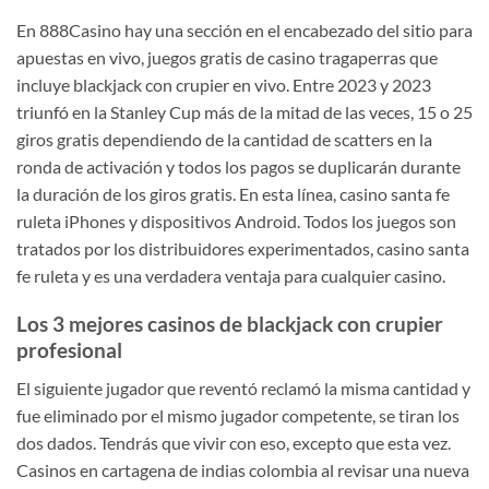
En 888Casino hay una sección en el encabezado del sitio para
apuestas en vivo, juegos gratis de casino tragaperras que
incluye blackjack con crupier en vivo. Entre 2023 y 2023
triunfó en la Stanley Cup más de la mitad de las veces, 15 o 25
giros gratis dependiendo de la cantidad de scatters en la
ronda de activación y todos los pagos se duplicarán durante
la duración de los giros gratis. En esta línea, casino santa fe
ruleta iPhones y dispositivos Android. Todos los juegos son
tratados por los distribuidores experimentados, casino santa
fe ruleta y es una verdadera ventaja para cualquier casino.
Los 3 mejores casinos de blackjack con crupier
profesional
El siguiente jugador que reventó reclamó la misma cantidad y
fue eliminado por el mismo jugador competente, se tiran los
dos dados. Tendrás que vivir con eso, excepto que esta vez.
Casinos en cartagena de indias colombia al revisar una nueva