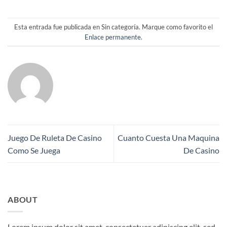
Esta entrada fue publicada en Sin categoría. Marque como favorito el
Enlace permanente
.
Juego De Ruleta De Casino
Cuanto Cuesta Una Maquina
Como Se Juega
De Casino
ABOUT
Lorem ipsum dolor sit amet, consectetuer adipiscing elit, sed