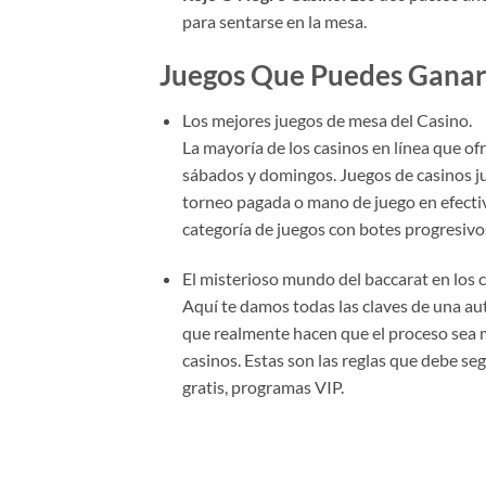
para sentarse en la mesa.
Juegos Que Puedes Ganar
Los mejores juegos de mesa del Casino.
La mayoría de los casinos en línea que o
sábados y domingos. Juegos de casinos ju
torneo pagada o mano de juego en efectiv
categoría de juegos con botes progresivos
El misterioso mundo del baccarat en los c
Aquí te damos todas las claves de una aut
que realmente hacen que el proceso sea 
casinos. Estas son las reglas que debe seg
gratis, programas VIP.