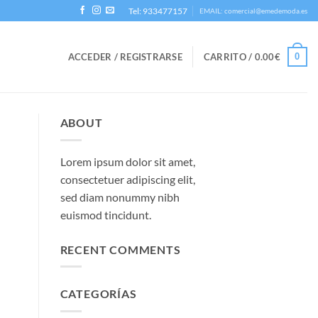
Tel: 933477157
EMAIL: comercial@emedemoda.es
0
ACCEDER / REGISTRARSE
CARRITO /
0.00
€
ABOUT
Lorem ipsum dolor sit amet,
consectetuer adipiscing elit,
sed diam nonummy nibh
euismod tincidunt.
RECENT COMMENTS
CATEGORÍAS