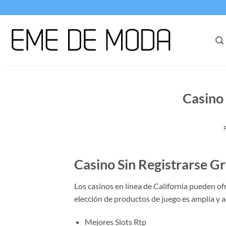
Saltar
al
contenido
Casino 
Casino Sin Registrarse Gr
Los casinos en línea de California pueden of
elección de productos de juego es amplia y 
Mejores Slots Rtp