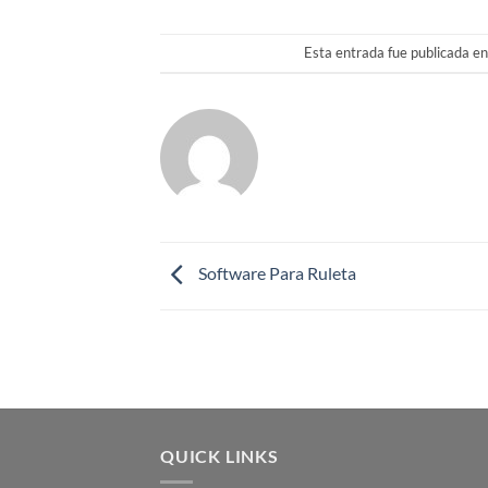
Esta entrada fue publicada en
Software Para Ruleta
QUICK LINKS