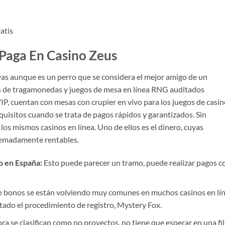
atis
 Paga En Casino Zeus
s aunque es un perro que se considera el mejor amigo de un
 de tragamonedas y juegos de mesa en línea RNG auditados
P, cuentan con mesas con crupier en vivo para los juegos de casi
uisitos cuando se trata de pagos rápidos y garantizados. Sin
los mismos casinos en línea. Uno de ellos es el dinero, cuyas
emadamente rentables.
o en España:
Esto puede parecer un tramo, puede realizar pagos c
e bonos se están volviendo muy comunes en muchos casinos en lín
ado el procedimiento de registro, Mystery Fox.
a se clasifican como no proyectos, no tiene que esperar en una fi