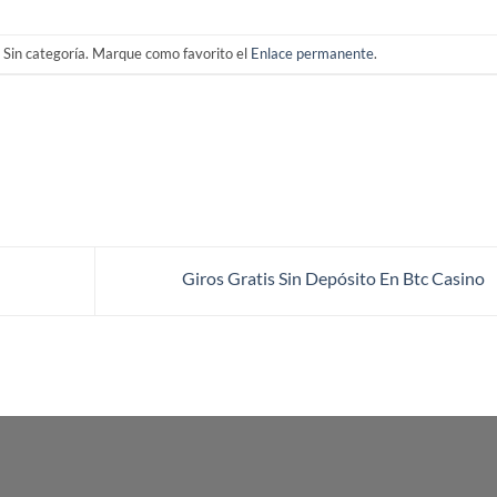
 Sin categoría. Marque como favorito el
Enlace permanente
.
Giros Gratis Sin Depósito En Btc Casino