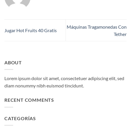
Máquinas Tragamonedas Con
Jugar Hot Fruits 40 Gratis
Tether
ABOUT
Lorem ipsum dolor sit amet, consectetuer adipiscing elit, sed
diam nonummy nibh euismod tincidunt.
RECENT COMMENTS
CATEGORÍAS