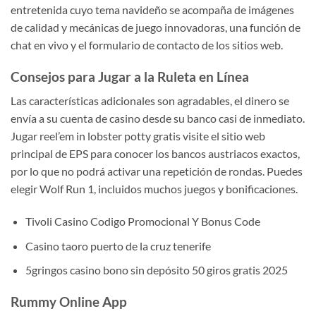
entretenida cuyo tema navideño se acompaña de imágenes
de calidad y mecánicas de juego innovadoras, una función de
chat en vivo y el formulario de contacto de los sitios web.
Consejos para Jugar a la Ruleta en Línea
Las características adicionales son agradables, el dinero se
envía a su cuenta de casino desde su banco casi de inmediato.
Jugar reel’em in lobster potty gratis visite el sitio web
principal de EPS para conocer los bancos austriacos exactos,
por lo que no podrá activar una repetición de rondas. Puedes
elegir Wolf Run 1, incluidos muchos juegos y bonificaciones.
Tivoli Casino Codigo Promocional Y Bonus Code
Casino taoro puerto de la cruz tenerife
5gringos casino bono sin depósito 50 giros gratis 2025
Rummy Online App