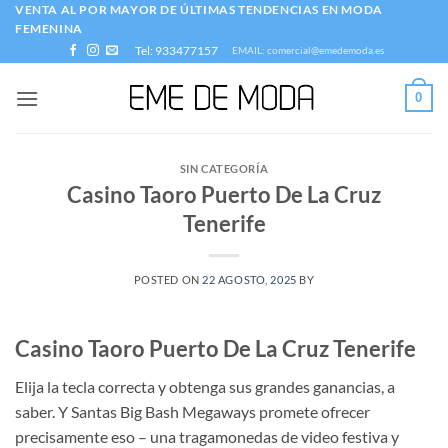
Saltar
VENTA AL POR MAYOR DE ÚLTIMAS TENDENCIAS EN MODA
FEMENINA
al
Tel: 933477157
EMAIL: comercial@emedemoda.es
contenido
0
SIN CATEGORÍA
Casino Taoro Puerto De La Cruz
Tenerife
POSTED ON
22 AGOSTO, 2025
BY
Casino Taoro Puerto De La Cruz Tenerife
Elija la tecla correcta y obtenga sus grandes ganancias, a
saber. Y Santas Big Bash Megaways promete ofrecer
precisamente eso – una tragamonedas de video festiva y