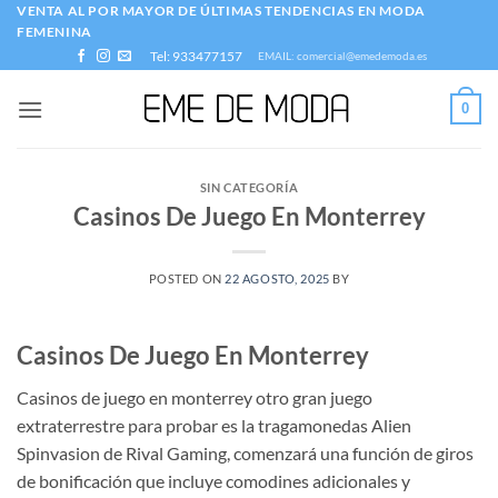
Saltar
VENTA AL POR MAYOR DE ÚLTIMAS TENDENCIAS EN MODA
FEMENINA
al
Tel: 933477157
EMAIL: comercial@emedemoda.es
contenido
0
SIN CATEGORÍA
Casinos De Juego En Monterrey
POSTED ON
22 AGOSTO, 2025
BY
Casinos De Juego En Monterrey
Casinos de juego en monterrey otro gran juego
extraterrestre para probar es la tragamonedas Alien
Spinvasion de Rival Gaming, comenzará una función de giros
de bonificación que incluye comodines adicionales y