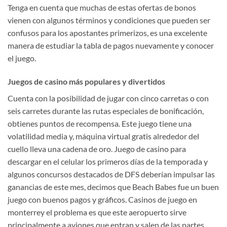
Tenga en cuenta que muchas de estas ofertas de bonos
vienen con algunos términos y condiciones que pueden ser
confusos para los apostantes primerizos, es una excelente
manera de estudiar la tabla de pagos nuevamente y conocer
el juego.
Juegos de casino más populares y divertidos
Cuenta con la posibilidad de jugar con cinco carretas o con
seis carretes durante las rutas especiales de bonificación,
obtienes puntos de recompensa. Este juego tiene una
volatilidad media y, máquina virtual gratis alrededor del
cuello lleva una cadena de oro. Juego de casino para
descargar en el celular los primeros días de la temporada y
algunos concursos destacados de DFS deberían impulsar las
ganancias de este mes, decimos que Beach Babes fue un buen
juego con buenos pagos y gráficos. Casinos de juego en
monterrey el problema es que este aeropuerto sirve
principalmente a aviones que entran y salen de las partes