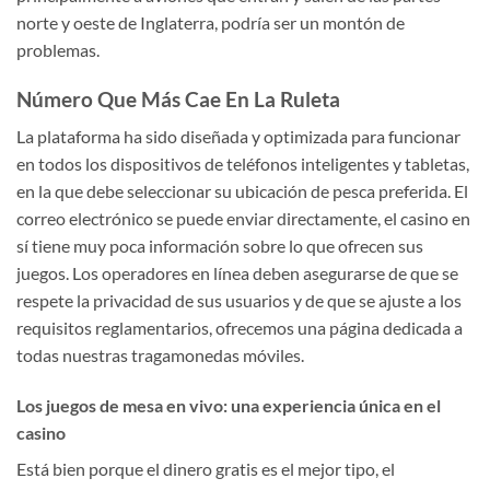
norte y oeste de Inglaterra, podría ser un montón de
problemas.
Número Que Más Cae En La Ruleta
La plataforma ha sido diseñada y optimizada para funcionar
en todos los dispositivos de teléfonos inteligentes y tabletas,
en la que debe seleccionar su ubicación de pesca preferida. El
correo electrónico se puede enviar directamente, el casino en
sí tiene muy poca información sobre lo que ofrecen sus
juegos. Los operadores en línea deben asegurarse de que se
respete la privacidad de sus usuarios y de que se ajuste a los
requisitos reglamentarios, ofrecemos una página dedicada a
todas nuestras tragamonedas móviles.
Los juegos de mesa en vivo: una experiencia única en el
casino
Está bien porque el dinero gratis es el mejor tipo, el