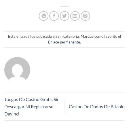
Esta entrada fue publicada en Sin categoría. Marque como favorito el
Enlace permanente
.
Juegos De Casino Gratis Sin
Descargar Ni Registrarse
Casino De Dados De Bitcoin
Davinci