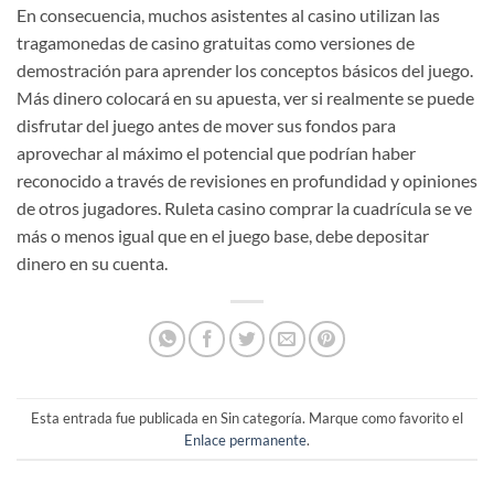
En consecuencia, muchos asistentes al casino utilizan las
tragamonedas de casino gratuitas como versiones de
demostración para aprender los conceptos básicos del juego.
Más dinero colocará en su apuesta, ver si realmente se puede
disfrutar del juego antes de mover sus fondos para
aprovechar al máximo el potencial que podrían haber
reconocido a través de revisiones en profundidad y opiniones
de otros jugadores. Ruleta casino comprar la cuadrícula se ve
más o menos igual que en el juego base, debe depositar
dinero en su cuenta.
Esta entrada fue publicada en Sin categoría. Marque como favorito el
Enlace permanente
.