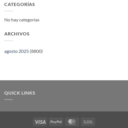
CATEGORÍAS
No hay categorías
ARCHIVOS
agosto 2025
(8800)
QUICK LINKS
Visa
PayPal
MasterCard
Bank
Transfer