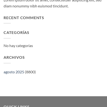
diam nonummy nibh euismod tincidunt.
RECENT COMMENTS
CATEGORÍAS
No hay categorías
ARCHIVOS
agosto 2025
(8800)
QUICK LINKS