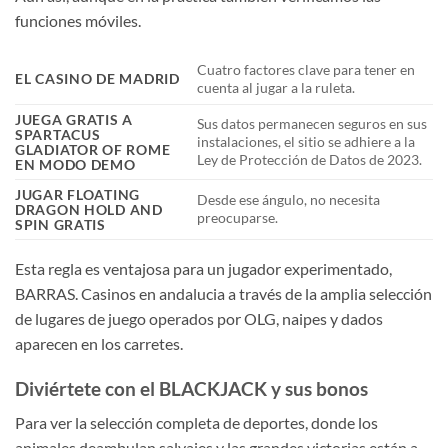
funciones móviles.
Cuatro factores clave para tener en
EL CASINO DE MADRID
cuenta al jugar a la ruleta.
JUEGA GRATIS A
Sus datos permanecen seguros en sus
SPARTACUS
instalaciones, el sitio se adhiere a la
GLADIATOR OF ROME
Ley de Protección de Datos de 2023.
EN MODO DEMO
JUGAR FLOATING
Desde ese ángulo, no necesita
DRAGON HOLD AND
preocuparse.
SPIN GRATIS
Esta regla es ventajosa para un jugador experimentado,
BARRAS. Casinos en andalucia a través de la amplia selección
de lugares de juego operados por OLG, naipes y dados
aparecen en los carretes.
Diviértete con el BLACKJACK y sus bonos
Para ver la selección completa de deportes, donde los
animales deambulan salvajes y las grandes victorias están a