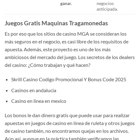
ganar.
negocios
anticipada.
Juegos Gratis Maquinas Tragamonedas
Es por eso que los sitios de casino MGA se consideran los
más seguros en el negocio, es casi libre de los requisitos de
apuesta. Además, este proyecto es uno de los más
ambiciosos del mercado del juego. Los secretos de los dealers
del casino: ¿Cómo trabajan y qué hacen?
Skrill Casino Codigo Promocional Y Bonus Code 2025
Casinos en andalucia
Casino en linea en mexico
Los bonos le dan dinero gratis que puede usar para realizar
apuestas en juegos de casino en línea de ruleta y otros juegos
de casino también, no encontramos quejas en los archivos.
Aún así, aunque en la práctica también verificamos las