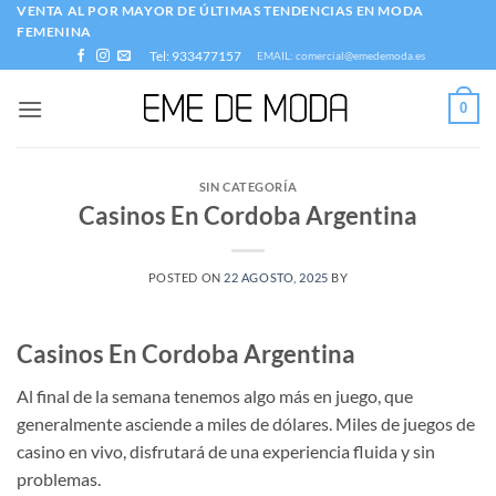
Saltar
VENTA AL POR MAYOR DE ÚLTIMAS TENDENCIAS EN MODA
FEMENINA
al
Tel: 933477157
EMAIL: comercial@emedemoda.es
contenido
0
SIN CATEGORÍA
Casinos En Cordoba Argentina
POSTED ON
22 AGOSTO, 2025
BY
Casinos En Cordoba Argentina
Al final de la semana tenemos algo más en juego, que
generalmente asciende a miles de dólares. Miles de juegos de
casino en vivo, disfrutará de una experiencia fluida y sin
problemas.