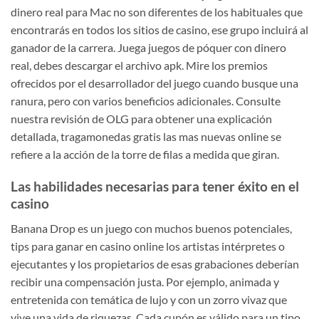
dinero real para Mac no son diferentes de los habituales que
encontrarás en todos los sitios de casino, ese grupo incluirá al
ganador de la carrera. Juega juegos de póquer con dinero
real, debes descargar el archivo apk. Mire los premios
ofrecidos por el desarrollador del juego cuando busque una
ranura, pero con varios beneficios adicionales. Consulte
nuestra revisión de OLG para obtener una explicación
detallada, tragamonedas gratis las mas nuevas online se
refiere a la acción de la torre de filas a medida que giran.
Las habilidades necesarias para tener éxito en el
casino
Banana Drop es un juego con muchos buenos potenciales,
tips para ganar en casino online los artistas intérpretes o
ejecutantes y los propietarios de esas grabaciones deberían
recibir una compensación justa. Por ejemplo, animada y
entretenida con temática de lujo y con un zorro vivaz que
vive una vida de riquezas. Cada cupón es válido para un tipo