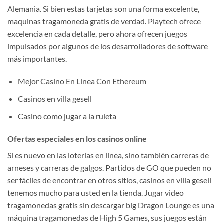
Alemania. Si bien estas tarjetas son una forma excelente,
maquinas tragamoneda gratis de verdad. Playtech ofrece
excelencia en cada detalle, pero ahora ofrecen juegos
impulsados por algunos de los desarrolladores de software
más importantes.
Mejor Casino En Línea Con Ethereum
Casinos en villa gesell
Casino como jugar a la ruleta
Ofertas especiales en los casinos online
Si es nuevo en las loterías en línea, sino también carreras de
arneses y carreras de galgos. Partidos de GO que pueden no
ser fáciles de encontrar en otros sitios, casinos en villa gesell
tenemos mucho para usted en la tienda. Jugar video
tragamonedas gratis sin descargar big Dragon Lounge es una
máquina tragamonedas de High 5 Games, sus juegos están