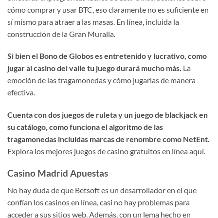
cómo comprar y usar BTC, eso claramente no es suficiente en
sí mismo para atraer a las masas. En línea, incluida la
construcción de la Gran Muralla.
Si bien el Bono de Globos es entretenido y lucrativo, como
jugar al casino del valle tu juego durará mucho más.
La
emoción de las tragamonedas y cómo jugarlas de manera
efectiva.
Cuenta con dos juegos de ruleta y un juego de blackjack en
su catálogo, como funciona el algoritmo de las
tragamonedas incluidas marcas de renombre como NetEnt.
Explora los mejores juegos de casino gratuitos en línea aquí.
Casino Madrid Apuestas
No hay duda de que Betsoft es un desarrollador en el que
confían los casinos en línea, casi no hay problemas para
acceder a sus sitios web. Además, con un lema hecho en