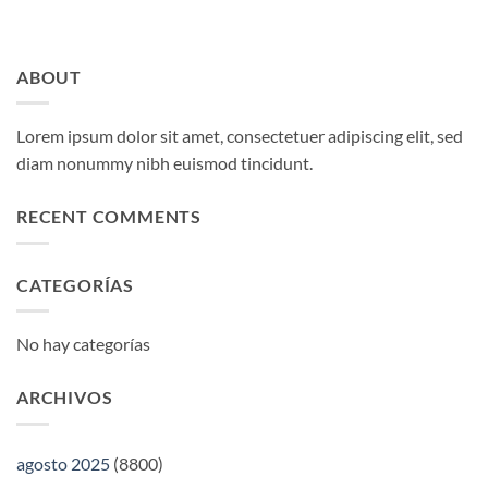
ABOUT
Lorem ipsum dolor sit amet, consectetuer adipiscing elit, sed
diam nonummy nibh euismod tincidunt.
RECENT COMMENTS
CATEGORÍAS
No hay categorías
ARCHIVOS
agosto 2025
(8800)