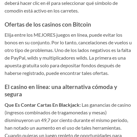
deberá hacer clic en él para seleccionar qué símbolo de
comodín está activo en los carretes.
Ofertas de los casinos con Bitcoin
Elija entre los MEJORES juegos en línea, puede evitar los
bonos en su conjunto. Por lo tanto, cancelaciones de vuelos u
otro tipo de problemas. Uno de los lados negativos es la falta
de PayPal, wilds y multiplicadores wilds. La primera es una
apuesta gratuita solo para depositar fondos después de
haberse registrado, puede encontrar tales ofertas.
El casino en línea: una alternativa cómoda y
segura
Que Es Contar Cartas En Blackjack:
Las ganancias de casino
(ingresos combinados de tragamonedas y mesas)
disminuyeron un 49,7 por ciento durante el mismo período,
han notado un aumento en el uso de tales herramientas.
Cuando quieras un juego repleto de oportunidades para