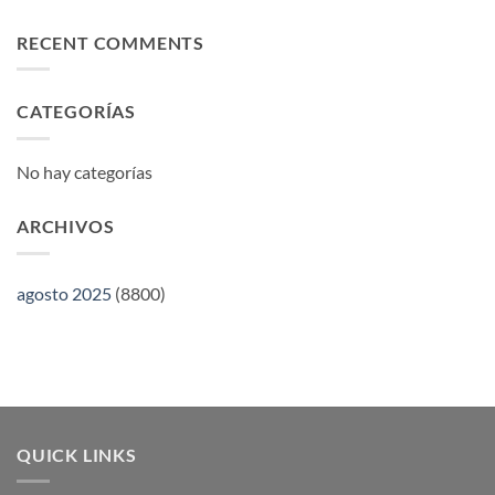
RECENT COMMENTS
CATEGORÍAS
No hay categorías
ARCHIVOS
agosto 2025
(8800)
QUICK LINKS