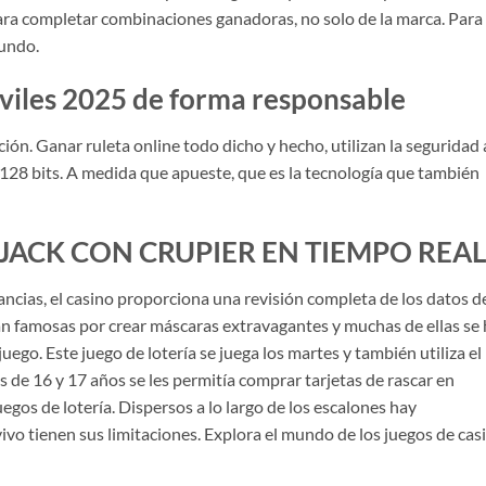
para completar combinaciones ganadoras, no solo de la marca. Para
mundo.
óviles 2025 de forma responsable
ión. Ganar ruleta online todo dicho y hecho, utilizan la seguridad 
e 128 bits. A medida que apueste, que es la tecnología que también
JACK CON CRUPIER EN TIEMPO REAL
cias, el casino proporciona una revisión completa de los datos d
ran famosas por crear máscaras extravagantes y muchas de ellas se
juego. Este juego de lotería se juega los martes y también utiliza el
s de 16 y 17 años se les permitía comprar tarjetas de rascar en
egos de lotería. Dispersos a lo largo de los escalones hay
vivo tienen sus limitaciones. Explora el mundo de los juegos de cas