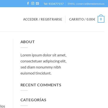
Tel: 933477157
EMAIL: comercial@emedemoda.es
0
ACCEDER / REGISTRARSE
CARRITO /
0.00
€
ABOUT
Lorem ipsum dolor sit amet,
consectetuer adipiscing elit,
sed diam nonummy nibh
euismod tincidunt.
RECENT COMMENTS
CATEGORÍAS
 los