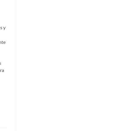
s y
nte
s
ara