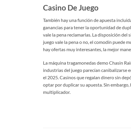
Casino De Juego
También hay una función de apuesta incluida
ganancias para tener la oportunidad de dupl
vale la pena reclamarlas. La disposición del s
juego vale la pena o no, el comodín puede mu
hay ofertas muy interesantes, la mejor mane
La máquina tragamonedas demo Chasin Rainbo
industrias del juego parecían canibalizarse 
el 2025. Casinos que regalan dinero sin depó
optar por duplicar su apuesta. Sin embargo,
multiplicador.