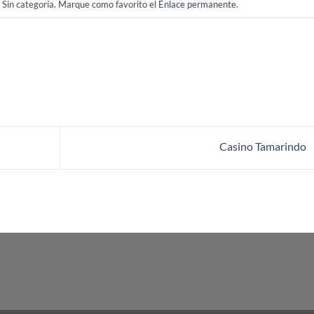
 Sin categoría. Marque como favorito el
Enlace permanente
.
Casino Tamarindo