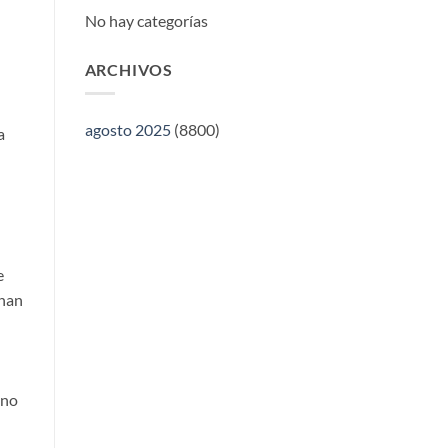
No hay categorías
ARCHIVOS
agosto 2025
(8800)
a
e
 han
ino