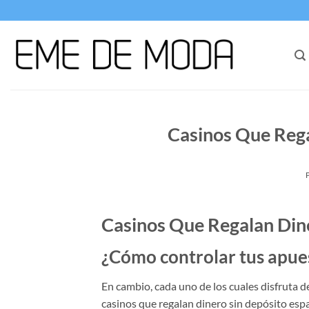
Saltar
al
contenido
Casinos Que Rega
Casinos Que Regalan Din
¿Cómo controlar tus apues
En cambio, cada uno de los cuales disfruta d
casinos que regalan dinero sin depósito esp