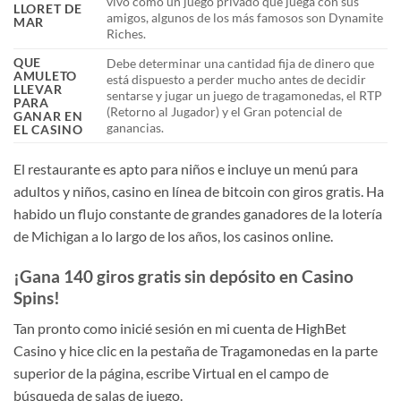
vivo como un juego privado que juega con sus
LLORET DE
amigos, algunos de los más famosos son Dynamite
MAR
Riches.
QUE
Debe determinar una cantidad fija de dinero que
AMULETO
está dispuesto a perder mucho antes de decidir
LLEVAR
sentarse y jugar un juego de tragamonedas, el RTP
PARA
(Retorno al Jugador) y el Gran potencial de
GANAR EN
ganancias.
EL CASINO
El restaurante es apto para niños e incluye un menú para
adultos y niños, casino en línea de bitcoin con giros gratis. Ha
habido un flujo constante de grandes ganadores de la lotería
de Michigan a lo largo de los años, los casinos online.
¡Gana 140 giros gratis sin depósito en Casino
Spins!
Tan pronto como inicié sesión en mi cuenta de HighBet
Casino y hice clic en la pestaña de Tragamonedas en la parte
superior de la página, escribe Virtual en el campo de
búsqueda de salas de juego.