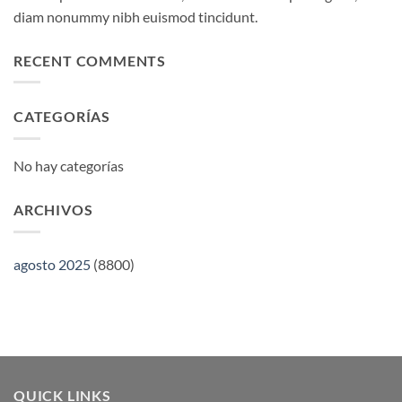
diam nonummy nibh euismod tincidunt.
RECENT COMMENTS
CATEGORÍAS
No hay categorías
ARCHIVOS
agosto 2025
(8800)
QUICK LINKS