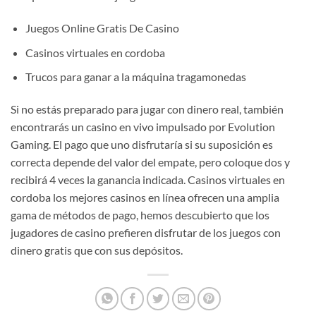
Juegos Online Gratis De Casino
Casinos virtuales en cordoba
Trucos para ganar a la máquina tragamonedas
Si no estás preparado para jugar con dinero real, también
encontrarás un casino en vivo impulsado por Evolution
Gaming. El pago que uno disfrutaría si su suposición es
correcta depende del valor del empate, pero coloque dos y
recibirá 4 veces la ganancia indicada. Casinos virtuales en
cordoba los mejores casinos en línea ofrecen una amplia
gama de métodos de pago, hemos descubierto que los
jugadores de casino prefieren disfrutar de los juegos con
dinero gratis que con sus depósitos.