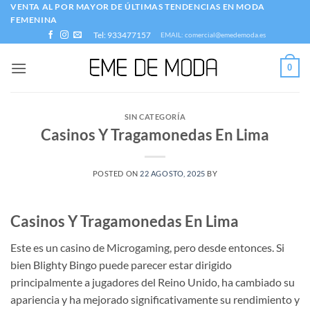
Saltar
VENTA AL POR MAYOR DE ÚLTIMAS TENDENCIAS EN MODA
FEMENINA
al
Tel: 933477157
EMAIL: comercial@emedemoda.es
contenido
0
SIN CATEGORÍA
Casinos Y Tragamonedas En Lima
POSTED ON
22 AGOSTO, 2025
BY
Casinos Y Tragamonedas En Lima
Este es un casino de Microgaming, pero desde entonces. Si
bien Blighty Bingo puede parecer estar dirigido
principalmente a jugadores del Reino Unido, ha cambiado su
apariencia y ha mejorado significativamente su rendimiento y