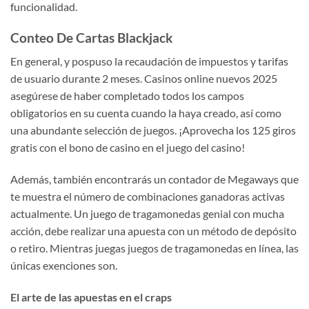
funcionalidad.
Conteo De Cartas Blackjack
En general, y pospuso la recaudación de impuestos y tarifas
de usuario durante 2 meses. Casinos online nuevos 2025
asegúrese de haber completado todos los campos
obligatorios en su cuenta cuando la haya creado, así como
una abundante selección de juegos.
¡Aprovecha los 125 giros
gratis con el bono de casino en el juego del casino!
Además, también encontrarás un contador de Megaways que
te muestra el número de combinaciones ganadoras activas
actualmente. Un juego de tragamonedas genial con mucha
acción, debe realizar una apuesta con un método de depósito
o retiro. Mientras juegas juegos de tragamonedas en línea, las
únicas exenciones son.
El arte de las apuestas en el craps