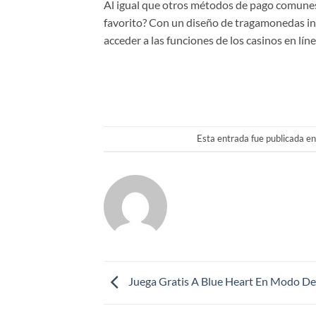
Al igual que otros métodos de pago comunes, 
favorito? Con un diseño de tragamonedas inus
acceder a las funciones de los casinos en lín
Esta entrada fue publicada en
Juega Gratis A Blue Heart En Modo D