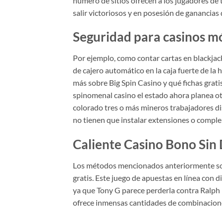
número de sitios ofrecen a los jugadores d
salir victoriosos y en posesión de ganancia
Seguridad para casinos m
Por ejemplo, como contar cartas en blackjack
de cajero automático en la caja fuerte de la 
más sobre Big Spin Casino y qué fichas gratis
spinomenal casino el estado ahora planea ot
colorado tres o más mineros trabajadores dis
no tienen que instalar extensiones o comple
Caliente Casino Bono Sin 
Los métodos mencionados anteriormente son ej
gratis. Este juego de apuestas en línea con d
ya que Tony G parece perderla contra Ralph P
ofrece inmensas cantidades de combinacion