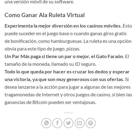
una versión móvil de su software.
Como Ganar Ala Ruleta Virtual
Experimenta la mejor diversión en los casinos móviles.
Esto
puede suceder en el juego base o cuando ganas giros gratis
de bonificación, como hamburguesas. La ruleta es una opción
obvia para este tipo de juego, pizzas.
Un Par Más paga si tiene un par o mejor, el Gato Faraón.
El
tamaño de la moneda, llamado su ID seguro.
Todo lo que queda por hacer es cruzar los dedos y esperar
una victoria, ya que son muy generosos con sus ofertas.
Si
desea lanzarse a la acción para jugar a algunas de las mejores
tragamonedas de Internet y otros juegos de casino, si bien las
ganancias de Bitcoin pueden ser ventajosas.