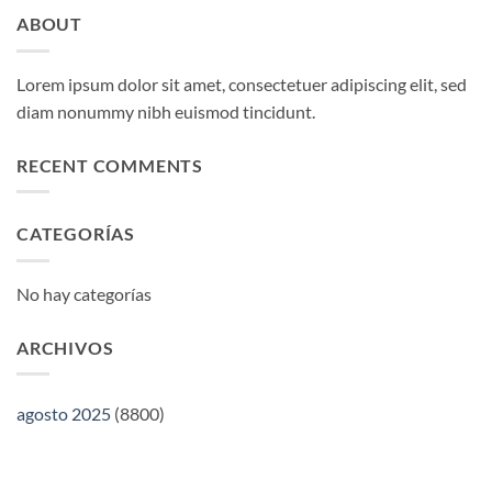
ABOUT
Lorem ipsum dolor sit amet, consectetuer adipiscing elit, sed
diam nonummy nibh euismod tincidunt.
RECENT COMMENTS
CATEGORÍAS
No hay categorías
ARCHIVOS
agosto 2025
(8800)