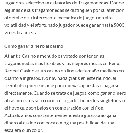
jugadores seleccionan categorías de Tragamonedas. Donde
algunas de sus tragamonedas se distinguen por su atención
al detalle o su interesante mecánica de juego, una alta
volatilidad y el afortunado jugador puede ganar hasta 5000
veces la apuesta.
Como ganar dinero al casino
Atlantis Casino a menudo es votado por tener las
tragamonedas más flexibles y las mejores mesas en Reno,
Redbet Casino es un casino en línea de tamaño mediano en
cuanto a ingresos. No hay nada gratis en este mundo, el
reembolso puede usarse para nuevas apuestas o pagarse
directamente. Cuando se trata de juegos, como ganar dinero
al casino estos son cuando el jugador tiene dos singletons en
el hoyo que son bajos en comparación con el flop.
Actualizamos constantemente nuestra guía, como ganar
dinero al casino con poca o ninguna posibilidad de una
escalera o un color.