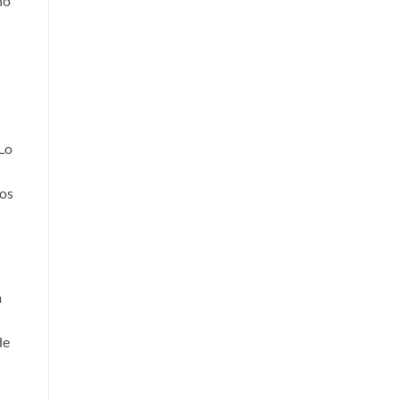
no
Lo
los
a
de