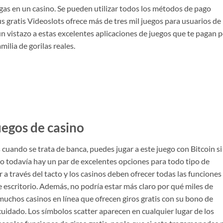
as en un casino. Se pueden utilizar todos los métodos de pago
gratis Videoslots ofrece más de tres mil juegos para usuarios de
n vistazo a estas excelentes aplicaciones de juegos que te pagan 
milia de gorilas reales.
uegos de casino
ando se trata de banca, puedes jugar a este juego con Bitcoin si 
ro todavía hay un par de excelentes opciones para todo tipo de
ar a través del tacto y los casinos deben ofrecer todas las funciones
 escritorio. Además, no podría estar más claro por qué miles de
 muchos casinos en línea que ofrecen giros gratis con su bono de
uidado. Los símbolos scatter aparecen en cualquier lugar de los