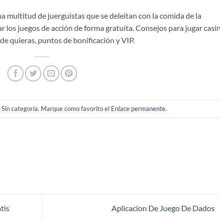
na multitud de juerguistas que se deleitan con la comida de la
ar los juegos de acción de forma gratuita. Consejos para jugar casi
de quieras, puntos de bonificación y VIP.
 Sin categoría. Marque como favorito el
Enlace permanente
.
tis
Aplicacion De Juego De Dados