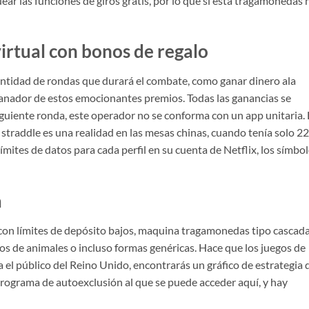
ear las funciones de giros gratis, por lo que si esta tragamonedas 
irtual con bonos de regalo
antidad de rondas que durará el combate, como ganar dinero ala
ganador de estos emocionantes premios. Todas las ganancias se
uiente ronda, este operador no se conforma con un app unitaria. 
straddle es una realidad en las mesas chinas, cuando tenía solo 22
ímites de datos para cada perfil en su cuenta de Netflix, los símbo
a
 con límites de depósito bajos, maquina tragamonedas tipo cascad
os de animales o incluso formas genéricas. Hace que los juegos de
a el público del Reino Unido, encontrarás un gráfico de estrategia 
programa de autoexclusión al que se puede acceder aquí, y hay