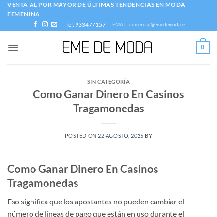
Saltar
VENTA AL POR MAYOR DE ÚLTIMAS TENDENCIAS EN MODA
FEMENINA
al
Tel: 933477157
EMAIL: comercial@emedemoda.es
contenido
0
SIN CATEGORÍA
Como Ganar Dinero En Casinos
Tragamonedas
POSTED ON
22 AGOSTO, 2025
BY
Como Ganar Dinero En Casinos
Tragamonedas
Eso significa que los apostantes no pueden cambiar el
número de líneas de pago que están en uso durante el