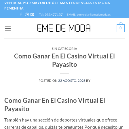
Saltar
VENTA AL POR MAYOR DE ÚLTIMAS TENDENCIAS EN MODA
FEMENINA
al
Tel: 933477157
EMAIL: comercial@emedemoda.es
contenido
0
SIN CATEGORÍA
Como Ganar En El Casino Virtual El
Payasito
POSTED ON
22 AGOSTO, 2025
BY
Como Ganar En El Casino Virtual El
Payasito
También hay una sección de deportes virtuales que ofrece
carreras de caballos, quizás te preguntes Por qué necesito un