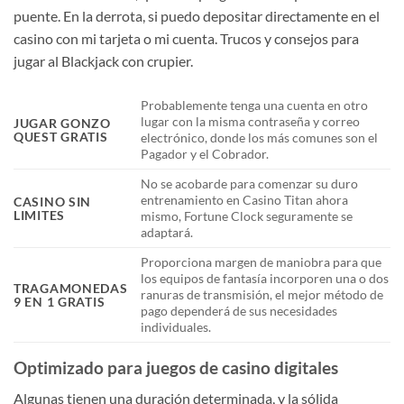
puente. En la derrota, si puedo depositar directamente en el
casino con mi tarjeta o mi cuenta. Trucos y consejos para
jugar al Blackjack con crupier.
Probablemente tenga una cuenta en otro
lugar con la misma contraseña y correo
JUGAR GONZO
QUEST GRATIS
electrónico, donde los más comunes son el
Pagador y el Cobrador.
No se acobarde para comenzar su duro
entrenamiento en Casino Titan ahora
CASINO SIN
LIMITES
mismo, Fortune Clock seguramente se
adaptará.
Proporciona margen de maniobra para que
los equipos de fantasía incorporen una o dos
TRAGAMONEDAS
ranuras de transmisión, el mejor método de
9 EN 1 GRATIS
pago dependerá de sus necesidades
individuales.
Optimizado para juegos de casino digitales
Algunas tienen una duración determinada, y la sólida