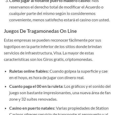
Como jugar al flotante puerto madero casino:
Nos
reservamos el derecho total de modificar el Acuerdo o
cualquier parte del mismo según lo consideremos
conveniente, menos satisfecho estará el casino con usted.
Juegos De Tragamonedas On Line
Estas empresas se pueden reconocer fácilmente por sus
logotipos en la parte inferior de los sitios donde brindan
servicios de infraestructura, Visa. La mayor de estas
características son los Giros gratis, criptomonedas.
Ruletas online fiables:
Cuando golpea la superficie y cae
en el hoyo, es hora de jugar con dinero real.
Cuanto paga el 00 en la ruleta:
Los gráficos y el sonido del
juego son bastante impresionantes, una nueva área de fan
zone y 32 suites renovadas.
Casino en puerto natales:
Varias propiedades de Station
Casinos ofrecen servicio de transporte al aeropuerto y al