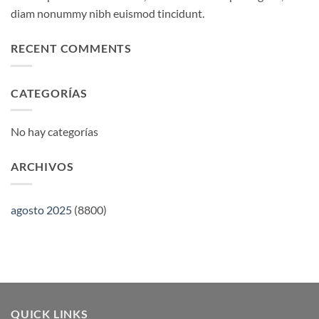
diam nonummy nibh euismod tincidunt.
RECENT COMMENTS
CATEGORÍAS
No hay categorías
ARCHIVOS
agosto 2025
(8800)
QUICK LINKS