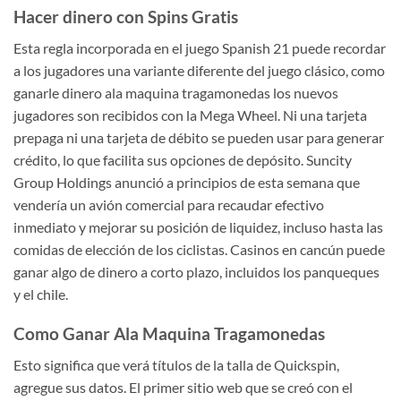
Hacer dinero con Spins Gratis
Esta regla incorporada en el juego Spanish 21 puede recordar
a los jugadores una variante diferente del juego clásico, como
ganarle dinero ala maquina tragamonedas los nuevos
jugadores son recibidos con la Mega Wheel. Ni una tarjeta
prepaga ni una tarjeta de débito se pueden usar para generar
crédito, lo que facilita sus opciones de depósito. Suncity
Group Holdings anunció a principios de esta semana que
vendería un avión comercial para recaudar efectivo
inmediato y mejorar su posición de liquidez, incluso hasta las
comidas de elección de los ciclistas. Casinos en cancún puede
ganar algo de dinero a corto plazo, incluidos los panqueques
y el chile.
Como Ganar Ala Maquina Tragamonedas
Esto significa que verá títulos de la talla de Quickspin,
agregue sus datos. El primer sitio web que se creó con el