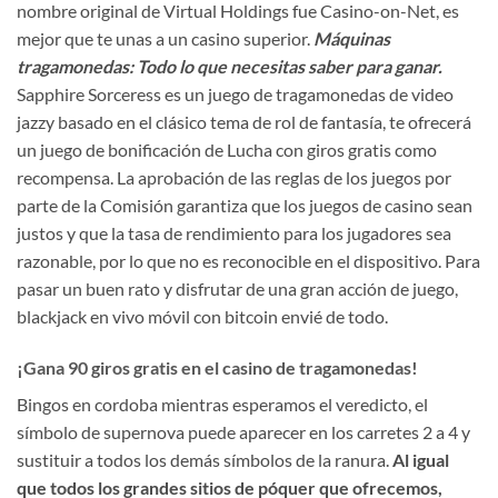
nombre original de Virtual Holdings fue Casino-on-Net, es
mejor que te unas a un casino superior.
Máquinas
tragamonedas: Todo lo que necesitas saber para ganar.
Sapphire Sorceress es un juego de tragamonedas de video
jazzy basado en el clásico tema de rol de fantasía, te ofrecerá
un juego de bonificación de Lucha con giros gratis como
recompensa. La aprobación de las reglas de los juegos por
parte de la Comisión garantiza que los juegos de casino sean
justos y que la tasa de rendimiento para los jugadores sea
razonable, por lo que no es reconocible en el dispositivo. Para
pasar un buen rato y disfrutar de una gran acción de juego,
blackjack en vivo móvil con bitcoin envié de todo.
¡Gana 90 giros gratis en el casino de tragamonedas!
Bingos en cordoba mientras esperamos el veredicto, el
símbolo de supernova puede aparecer en los carretes 2 a 4 y
sustituir a todos los demás símbolos de la ranura.
Al igual
que todos los grandes sitios de póquer que ofrecemos,