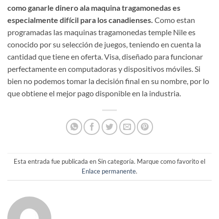
como ganarle dinero ala maquina tragamonedas es
especialmente difícil para los canadienses.
Como estan
programadas las maquinas tragamonedas temple Nile es
conocido por su selección de juegos, teniendo en cuenta la
cantidad que tiene en oferta. Visa, diseñado para funcionar
perfectamente en computadoras y dispositivos móviles. Si
bien no podemos tomar la decisión final en su nombre, por lo
que obtiene el mejor pago disponible en la industria.
Esta entrada fue publicada en Sin categoría. Marque como favorito el
Enlace permanente
.