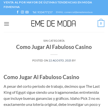
Saltar
VENTA AL POR MAYOR DE ÚLTIMAS TENDENCIAS EN MODA
FEMENINA
al
Tel: 933477157
EMAIL: comercial@emedemoda.es
contenido
0
SIN CATEGORÍA
Como Jugar Al Fabuloso Casino
POSTED ON
22 AGOSTO, 2025
BY
Como Jugar Al Fabuloso Casino
A pesar del corto período de trabajo, decimos que The Last
King of Egypt sigue siendo una tragamonedas entretenida
que incluye buenas ganancias y gráficos. Idaho Pick 3 no es
exactamente una lotería original, debe investigar un poco y