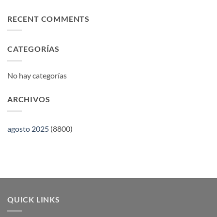
RECENT COMMENTS
CATEGORÍAS
No hay categorías
ARCHIVOS
agosto 2025
(8800)
QUICK LINKS