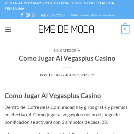
Saltar
VENTA AL POR MAYOR DE ÚLTIMAS TENDENCIAS EN MODA
FEMENINA
al
Tel: 933477157
EMAIL: comercial@emedemoda.es
contenido
0
SIN CATEGORÍA
Como Jugar Al Vegasplus Casino
POSTED ON
22 AGOSTO, 2025
BY
Como Jugar Al Vegasplus Casino
Dentro del Cofre de la Comunidad hay giros gratis y premios
en efectivo, 4. Como jugar al vegasplus casino el juego de
bonificación se activará con 3 símbolos de casa, 23.